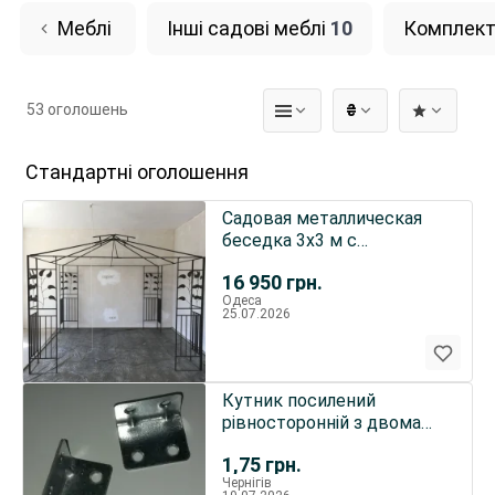
Меблі
Інші садові меблі
10
Комплект
53 оголошень
₴
Стандартні оголошення
Садовая металлическая
беседка 3х3 м с
москитной сеткой
16 950
грн.
Одеса
25.07.2026
Кутник посилений
рівносторонній з двома
ребрами жорсткості
1,75
грн.
КП-30
Чернігів