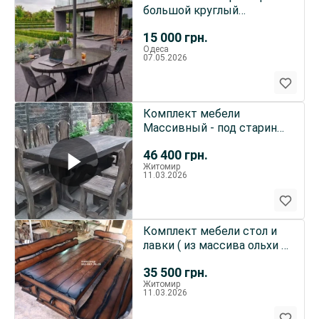
большой круглый
овальный дизайнерский
15 000
грн.
бетон
Одеса
07.05.2026
Комплект мебели
Массивный - под старину
( стол и стулья из массива
46 400
грн.
)
Житомир
11.03.2026
Комплект мебели стол и
лавки ( из массива ольхи )
под старину садовая
35 500
грн.
Житомир
11.03.2026