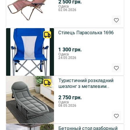
2 500
грн.
Одеса
02.06.2026
Стілець Парасолька 1696
1 300
грн.
Одеса
24.05.2026
Туристичний розкладний
шезлонг з металевим
каркасом 180х56х30см,
2 750
грн.
4,5кг
Одеса
08.05.2026
Бетонный стол разборный