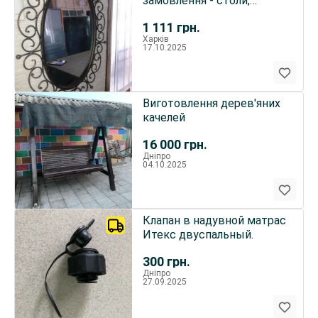
замовлення - столи,
стільці, лавки, ліхтарі,
1 111
грн.
гойдалки
Харків
17.10.2025
Виготовлення дерев'яних
качелей
16 000
грн.
Дніпро
04.10.2025
Клапан в надувной матрас
Итекс двуспальный.
300
грн.
Дніпро
27.09.2025