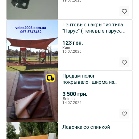
19.07.2026
Тентовые накрытия типа
"Парус" ( теневые паруса ),
2023
123
грн.
Київ
16.07.2026
Продам полог -
покрывало- ширма из
винилискожи фабричного
3 500
грн.
изг.
Дніпро
14.07.2026
Лавочка со спинкой