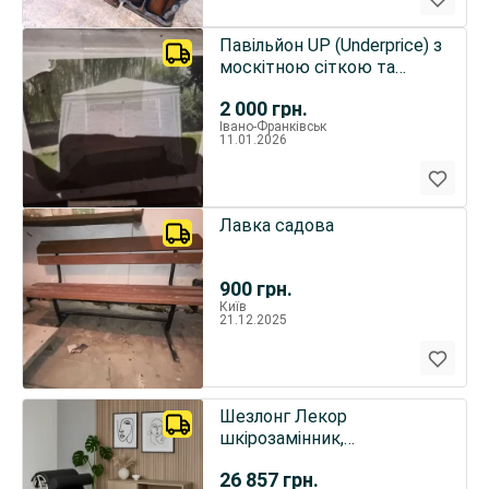
Павільйон UP (Underprice) з
москітною сіткою та
блискавкою S3301-2,4
2 000
грн.
Івано-Франківськ
11.01.2026
Лавка садова
900
грн.
Київ
21.12.2025
Шезлонг Лекор
шкірозамінник,
нержавіюча сталь
26 857
грн.