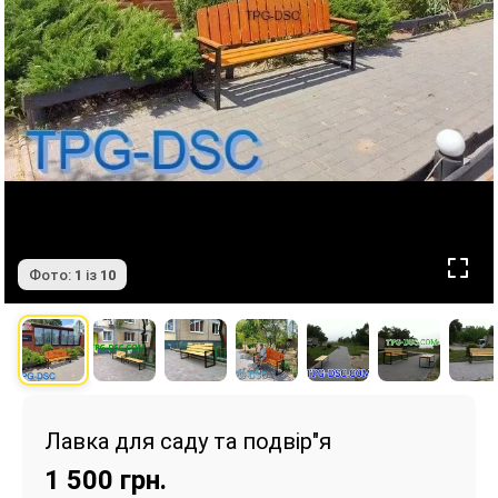
Фото:
1
із
10
Лавка для саду та подвір"я
1 500
грн.