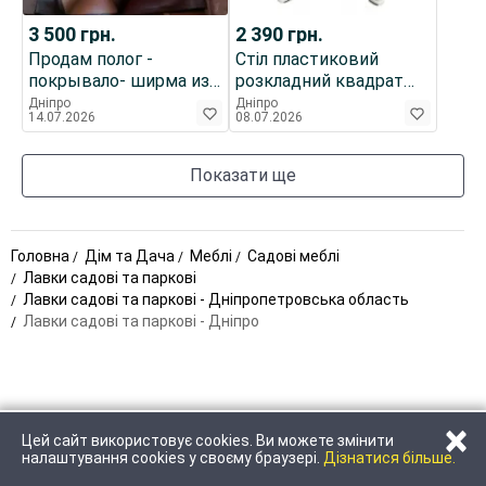
3 500
грн.
2 390
грн.
Продам полог -
Стіл пластиковий
покрывало- ширма из
розкладний квадрат
винилискожи
білий Прима 80х80 см
Дніпро
Дніпро
14.07.2026
08.07.2026
фабричного изг.
Показати ще
Головна
Дім та Дача
Меблі
Садові меблі
Лавки садові та паркові
Лавки садові та паркові - Дніпропетровська область
Лавки садові та паркові - Дніпро
×
Цей сайт використовує cookies. Ви можете змінити
ЗАТЕЛЕФОНУВАТИ
НАПИСАТИ
налаштування cookies у своєму браузері.
Дізнатися більше.