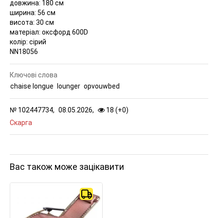
довжина: 180 см
ширина: 56 см
висота: 30 см
матеріал: оксфорд 600D
колір: сірий
NN18056
Ключові слова
chaise longue
lounger
opvouwbed
№
102447734,
08.05.2026,
18 (
+
0
)
Скарга
Вас також може зацікавити