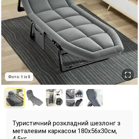
Фото:
1
із
5
Туристичний розкладний шезлонг з
металевим каркасом 180х56х30см,
4,5кг