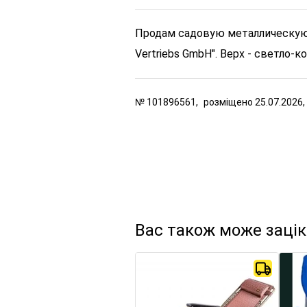
Продам садовую металлическую бе
Vertriebs GmbH". Верх - светло-
№
101896561,
розміщено
25.07.2026,
Вас також може заці