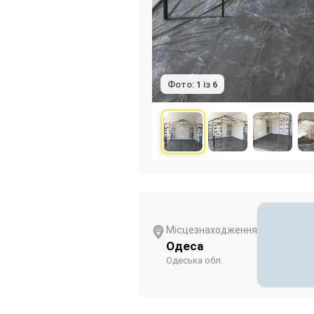
Фото:
1
із
6
Місцезнаходження
Одеса
Одеська обл.