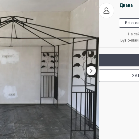
Диана
Всі ого
На сай
Був онлайн
ЗА