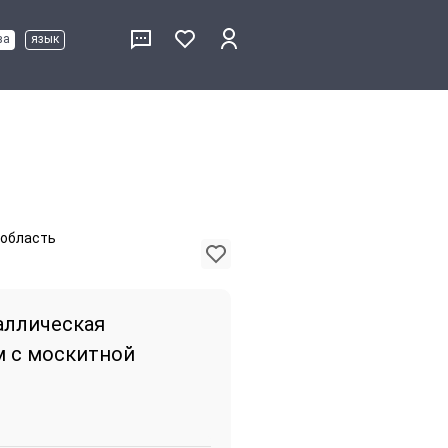
ва
язык
 область
аллическая
м с москитной