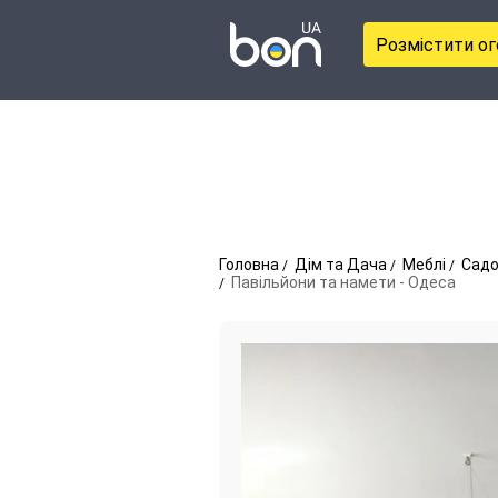
Розмістити о
Головна
Дім та Дача
Меблі
Садо
Павільйони та намети - Одеса