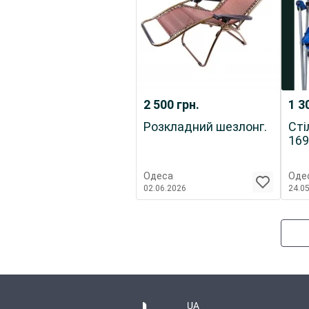
2 500
грн.
1 3
Розкладний шезлонг.
Стілець
169
Одеса
Оде
02.06.2026
24.0