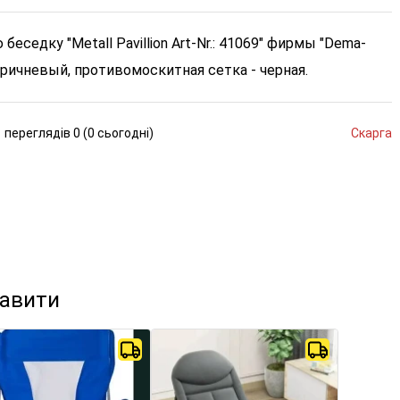
седку "Metall Pavillion Art-Nr.: 41069" фирмы "Dema-
коричневый, противомоскитная сетка - черная.
переглядів
0 (
0
сьогодні
)
Скарга
кавити