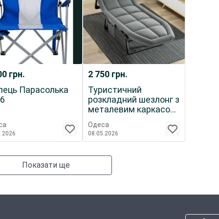
00
грн.
2 750
грн.
 Парасолька
Туристичний
6
розкладний шезлонг з
металевим каркасом
180х56х30см, 4,5кг
са
Одеса
5.2026
08.05.2026
Показати ще