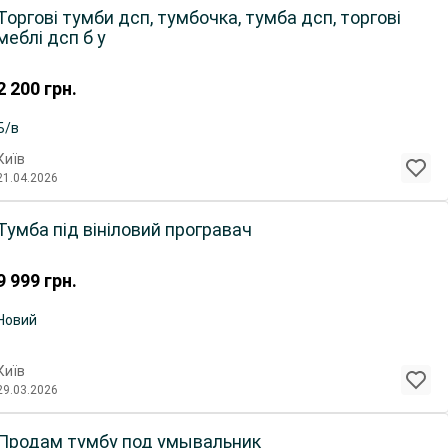
Торгові тумби дсп, тумбочка, тумба дсп, торгові
меблі дсп б у
2 200
грн.
Б/в
Київ
21.04.2026
Тумба під вініловий програвач
9 999
грн.
Новий
Київ
29.03.2026
Продам тумбу под умывальник