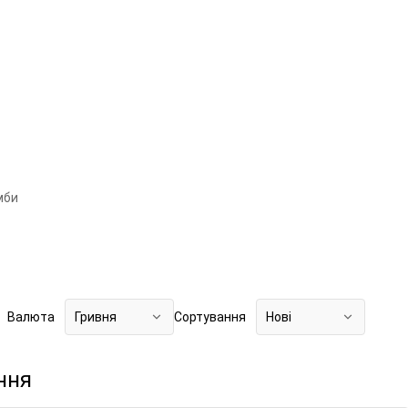
мби
Валюта
Гривня
Сортування
Нові
ння