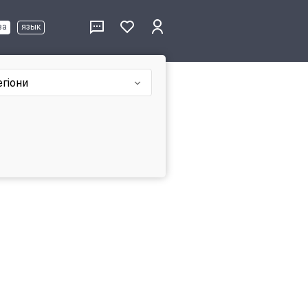
ва
язык
егіони