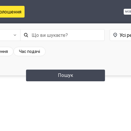
голошення
мо
Усі р
ення
Час подачі
Пошук