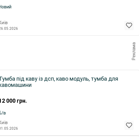
Новий
Київ
26.05.2026
Реклама
Тумба під каву із дсп, каво модуль, тумба для
кавомашини
12 000
грн.
Б/в
Київ
01.05.2026