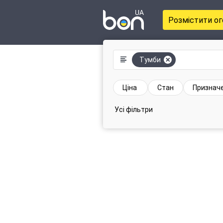
Розмістити о
Тумби
Ціна
Стан
Признач
Усі фільтри