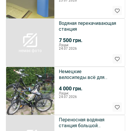
25.07.2026
Водяная перекачивающая
станция
7 500
грн.
Луцьк
24.07.2026
немає фото
Немецкие
велосипеды.всё для
велопутешествий.
4 000
грн.
Луцьк
24.07.2026
Переносная водяная
станция большой