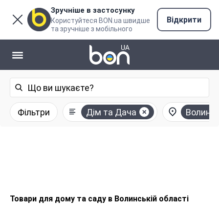
Зручніше в застосунку
Відкрити
Користуйтеся BON.ua швидше
та зручніше з мобільного
Фільтри
Дім та Дача
Волинсь
Товари для дому та саду в Волинській області