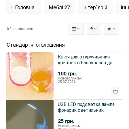
Головна
Меблі
27
Інтер`єр
3
Інш
54 оголошень
₴
Стандартні оголошення
Ключ для откручивания
крышек с банок ключ дл
банок
100
грн.
Нововолинськ
25.07.2026
USB LED подсветка лампа
фонарик светильник
25
грн.
Нововолинськ