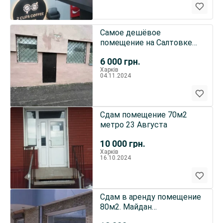
Самое дешёвое
помещение на Салтовке
на 1-м этаже красная
6 000
грн.
линия
Харків
04.11.2024
Сдам помещение 70м2
метро 23 Августа
10 000
грн.
Харків
16.10.2024
Сдам в аренду помещение
80м2. Майдан
Конституции.