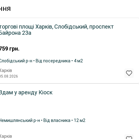
ння
торгові площі Харків, Слобідський, проспект
Байрона 23а
759
грн.
Слобідський р-н • Від посередника • 4 м2
Харків
05.08.2026
Здам у аренду Кіоск
Немишлянський р-н • Від власника • 12 м2
Харків