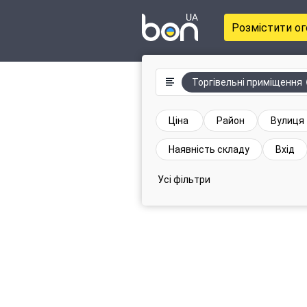
Розмістити о
Торгівельні приміщення
Ціна
Район
Вулиця
Наявність складу
Вхід
Усі фільтри