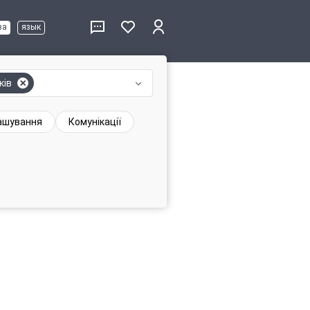
ва
язык
ків
ашування
Комунікації