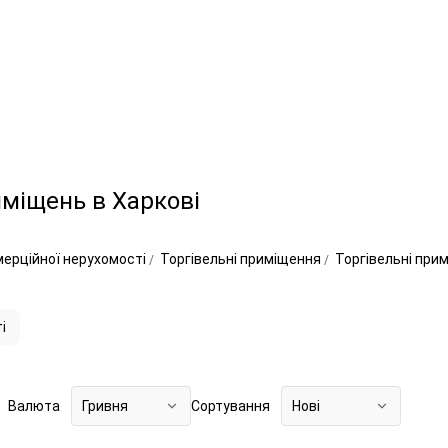
міщень в Харкові
ерційної нерухомості
Торгівельні приміщення
Торгівельні при
і
Валюта
Гривня
Сортування
Нові