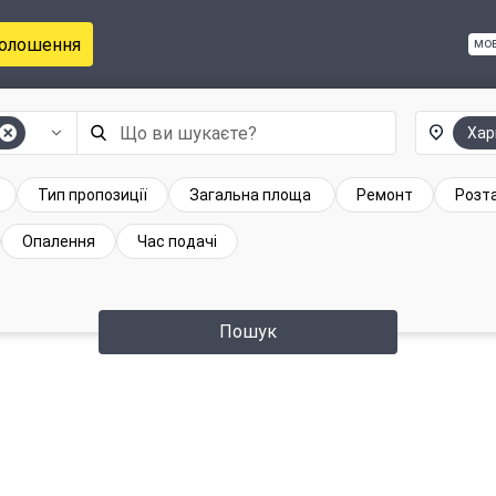
голошення
мо
Хар
Тип пропозиції
Загальна площа
Ремонт
Розт
Опалення
Час подачі
Пошук