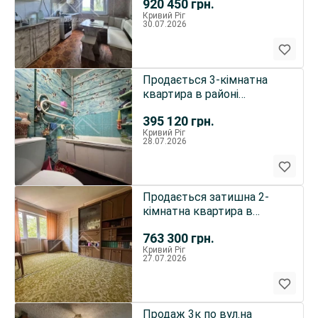
920 450
грн.
Кривий Ріг
30.07.2026
Продається 3-кімнатна
квартира в районі
Мудрьоної
395 120
грн.
Кривий Ріг
28.07.2026
Продається затишна 2-
кімнатна квартира в
Центрально-Міському
763 300
грн.
районі по вул.
Кривий Ріг
Лермонтова, 16
27.07.2026
Продаж 3к по вул.на