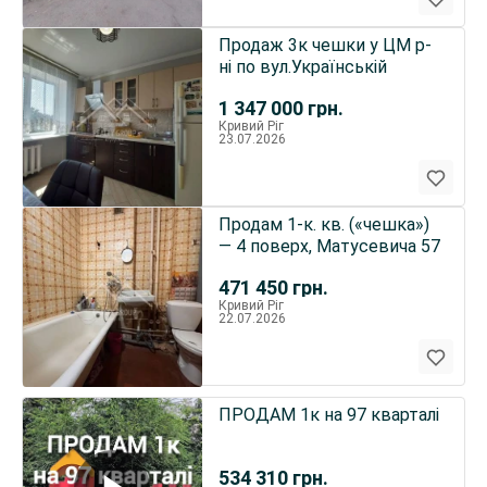
Продаж 3к чешки у ЦМ р-
ні по вул.Українській
1 347 000
грн.
Кривий Ріг
23.07.2026
Продам 1-к. кв. («чешка»)
— 4 поверх, Матусевича 57
471 450
грн.
Кривий Ріг
22.07.2026
ПРОДАМ 1к на 97 кварталі
534 310
грн.