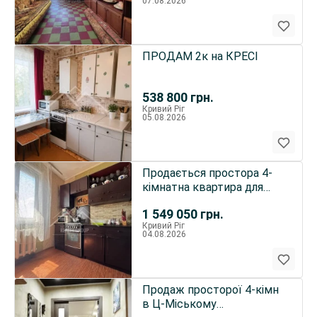
07.08.2026
ПРОДАМ 2к на КРЕСІ
538 800
грн.
Кривий Ріг
05.08.2026
Продається простора 4-
кімнатна квартира для
великої родини! вул.
1 549 050
грн.
Павла Глазового, 26
Кривий Ріг
04.08.2026
Продаж просторої 4-кімн
в Ц-Міському