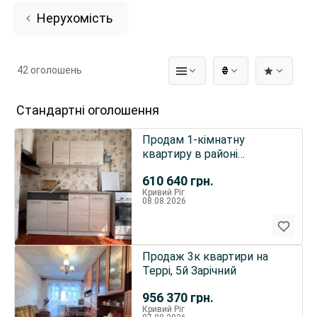
Нерухомість
42 оголошень
₴
Стандартні оголошення
Продам 1-кімнатну
квартиру в районі
Ювілейної, вул. Олексія
610 640
грн.
Різниченка,
Кривий Ріг
80(Співдружності)
08.08.2026
Продаж 3к квартири на
Террі, 5й Зарічний
956 370
грн.
Кривий Ріг