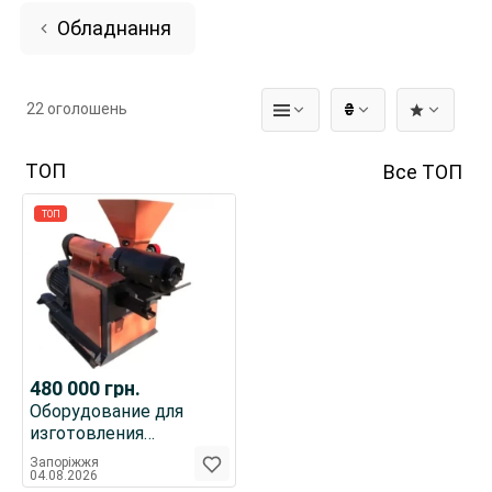
Обладнання
22 оголошень
₴
ТОП
Все ТОП
ТОП
480 000
грн.
Оборудование для
изготовления
топливных брикетов
Запоріжжя
04.08.2026