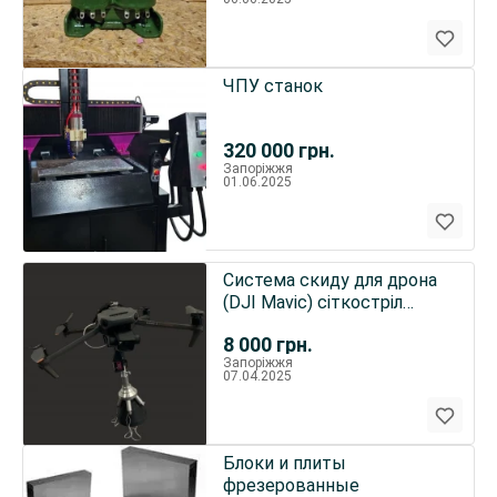
ЧПУ станок
320 000
грн.
Запоріжжя
01.06.2025
Система скиду для дрона
(DJI Mavic) сіткостріл
Phoenix(2 картриджа)
8 000
грн.
Запоріжжя
07.04.2025
Блоки и плиты
фрезерованные