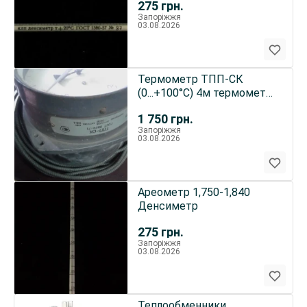
275
грн.
Запоріжжя
03.08.2026
Термометр ТПП-СК
(0...+100°С) 4м термометр
дистанционный
1 750
грн.
манометрическ
Запоріжжя
03.08.2026
Ареометр 1,750-1,840
Денсиметр
275
грн.
Запоріжжя
03.08.2026
Теплообменники,