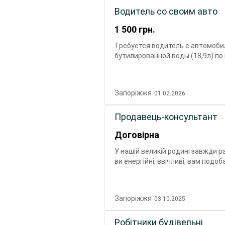
Водитель со своим авто
1 500
грн.
Требуется водитель с автомоби
бутилированной воды (18,9л) по
вторник, пятница Зарплата 1500 
Запоріжжя
01.02.2026
Продавець-консультант
Договірна
У нашій великій родині завжди 
ви енергійні, ввічливі, вам под
приєднуйтеся! Вашими основним
обслуговування Гостей Передпро
Контроль якості та термінів пр
Запоріжжя
03.10.2025
та: Розраховуйте на нас. Стабіл
Будьте здорові. Страхування жи
Робітники будівельні
індивідуальний графік роботи з 