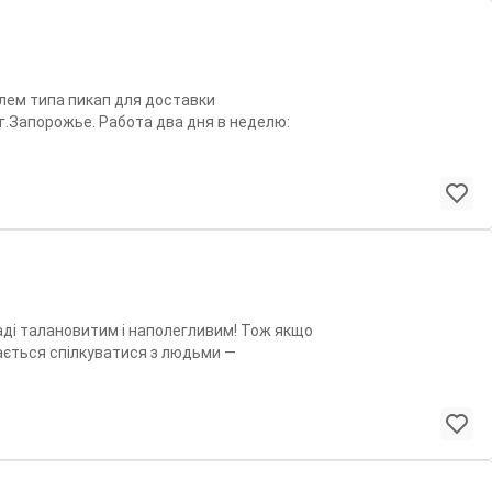
лем типа пикап для доставки
 г.Запорожье. Работа два дня в неделю:
грн. в день.
раді талановитим і наполегливим! Тож якщо
обається спілкуватися з людьми —
и обов’язками будуть: Люб’язне
дажна підготовка і викладка товару
идатності Приєднуйтесь до команди «Сільпо»
ьна зарплата та офіційне працевлаштування.
ття. Зберігайте баланс. Можливий
урахуванням бізнес-процесів та власних