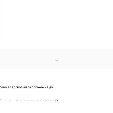
 щоб вона задовольняла побажання до
a, де зібрані "найгарячіші" вакансії за