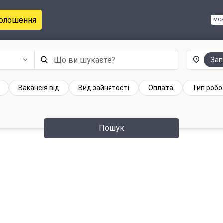
голошення
мо
Зап
Вакансія від
Вид зайнятості
Оплата
Тип робо
Пошук