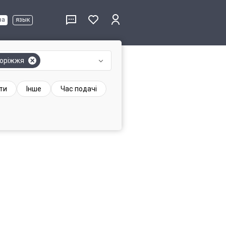
ва
язык
оріжжя
ти
Інше
Час подачі