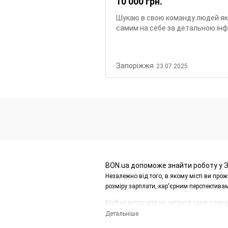
10 000
грн.
Шукаю в свою команду людей які
самим на себе за детальною інф
Запоріжжя
23.07.2025
BON.ua допоможе знайти роботу у З
Незалежно від того, в якому місті ви пр
розміру зарплати, кар'єрним перспективам, 
Щоб не витрачати на читання газет з вака
багатьма напрямками.
Детальніше