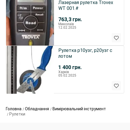
Лазерная рулетка Тrovex
WT 001.#
763,3
грн.
Миколаїв
12.02.2025
Рулетка р10узг, р20узг с
лотом
1 400
грн.
Харків
05.02.2025
Головна
Обладнання
Вимірювальний інструмент
Рулетки