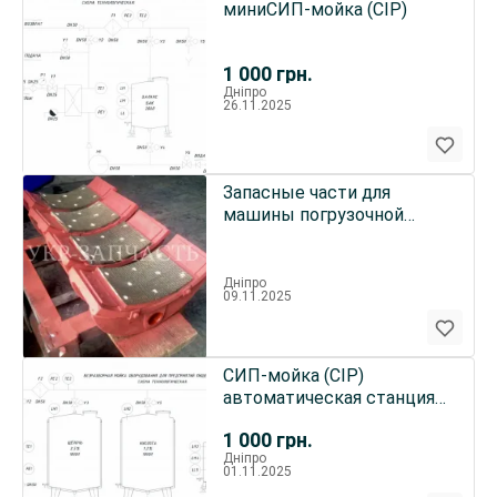
миниСИП-мойка (CIP)
1 000
грн.
Дніпро
26.11.2025
Запасные части для
машины погрузочной
КС-2У/40, 2КС-2У/40
Дніпро
09.11.2025
СИП-мойка (CIP)
автоматическая станция
для пищевой
1 000
грн.
промышленности
Дніпро
01.11.2025