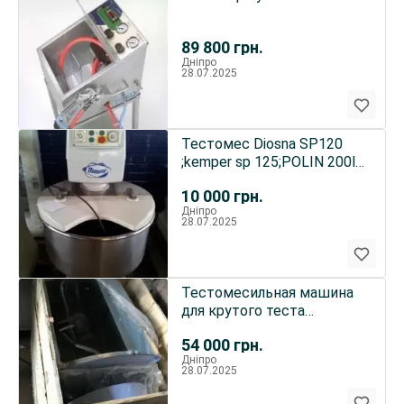
89 800
грн.
Дніпро
28.07.2025
Тестомес Diosna SP120
;kemper sp 125;POLIN 200l;
ERKA; Л4-ХТВ
10 000
грн.
Дніпро
28.07.2025
Тестомесильная машина
для крутого теста
новый(90л (50кг теста))
54 000
грн.
Дніпро
28.07.2025