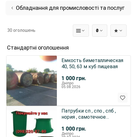
Обладнання для промисловості та послуг
30 оголошень
₴
Стандартні оголошення
Емкость биметаллическая
40, 50, 63 м куб пищевая
1 000
грн.
Дніпро
05.08.2026
Патрубки сп , спо , спб ,
нория , самотечное
оборудование
1 000
грн.
Дніпро