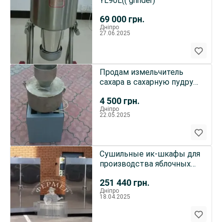
YL90L(( grinder)
69 000
грн.
Дніпро
27.06.2025
Продам измельчитель
сахара в сахарную пудру
промышленный
4 500
грн.
Дніпро
22.05.2025
Cушильные ик-шкафы для
производства яблочных
чипсов, мясных джерок
251 440
грн.
Дніпро
18.04.2025