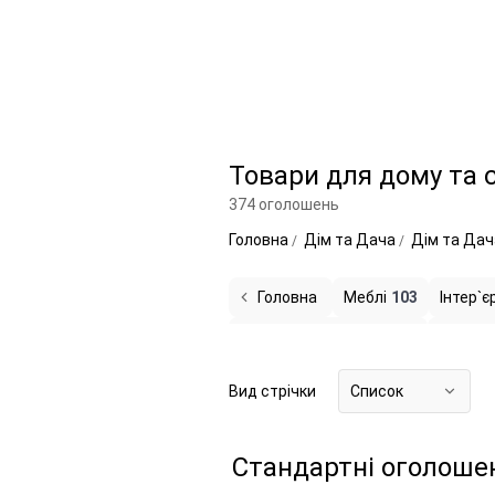
Товари для дому та с
374 оголошень
Головна
Дім та Дача
Дім та Дач
Головна
Меблі
103
Інтер`є
Господарські товари
17
Товари 
Садовий інвентар
19
Господарс
Вид стрічки
Список
Товари для садівництва
3
Канц
Стандартні оголоше