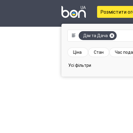
Розмістити о
Дім та Дача
Ціна
Стан
Час пода
Усі фільтри