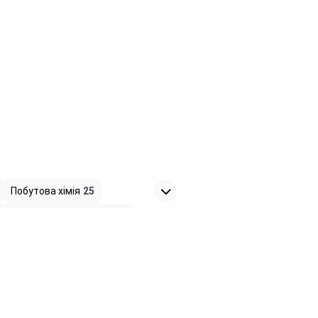
Побутова хімія
25
а
6
Садовий інструмент
5
ь
1
в, водопостачання
8