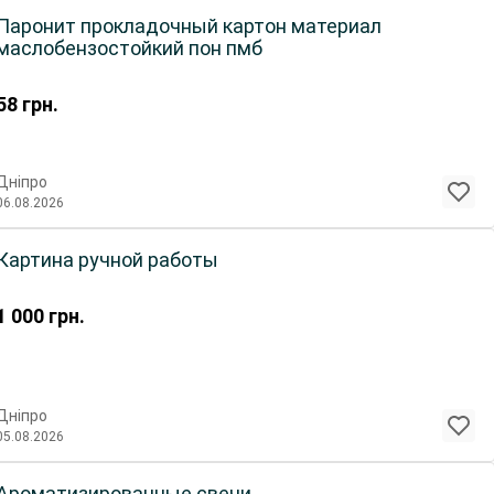
Паронит прокладочный картон материал
маслобензостойкий пон пмб
58
грн.
Дніпро
06.08.2026
Картина ручной работы
1 000
грн.
Дніпро
05.08.2026
Ароматизированные свечи