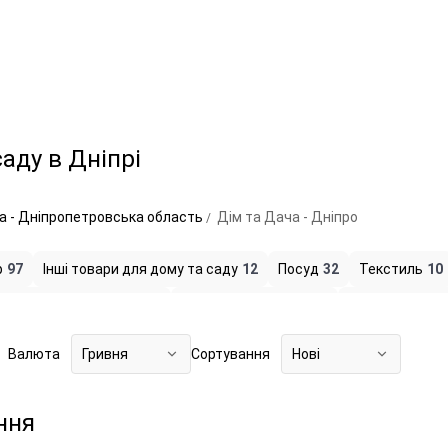
аду в Дніпрі
а - Дніпропетровська область
Дім та Дача - Дніпро
р
97
Інші товари для дому та саду
12
Посуд
32
Текстиль
10
для ванної та туалету
2
Все для консервації
4
Садова технік
ьке обладнання
6
Грилі, мангали
4
Аксесуари для саун і лазен
Валюта
Гривня
Сортування
Нові
товари
5
Мобільні басейни
2
Продукти харчування
13
Поли
ння