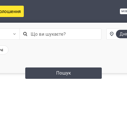
голошення
мо
Дні
чі
Пошук