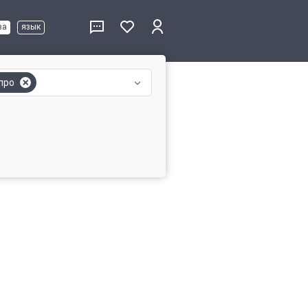
ва
язык
про