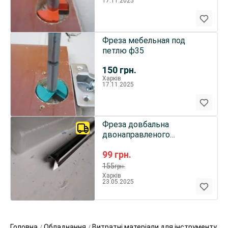
17.11.2025
Фреза мебельная под
петлю ф35
150
грн.
Харків
17.11.2025
Фреза довбальна
двонаправленого
обертання (104.120.30)
99
грн.
155
грн.
Харків
23.05.2025
Головна
Обладнання
Витратні матеріали для інструменту