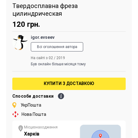
Твердосплавна фреза
цилиндрическая
120
грн.
igor.evseev
Всі оголошення автора
На сайті з 02 / 2019
Був онлайн більше місяця тому
КУПИТИ З ДОСТАВКОЮ
Способи доставки
УкрПошта
Нова Пошта
Місцезнаходження
Харків