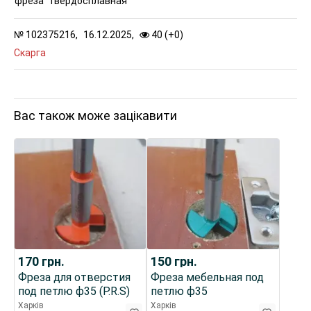
фреза
твердосплавная
№
102375216,
16.12.2025,
40 (
+
0
)
Скарга
Вас також може зацікавити
170
грн.
150
грн.
Фреза для отверстия
Фреза мебельная под
под петлю ф35 (P.R.S)
петлю ф35
Харків
Харків