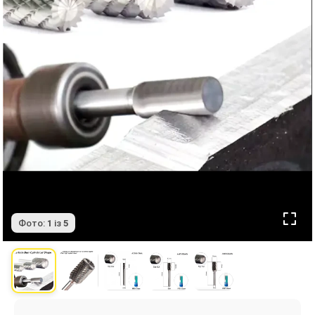
Фото:
1
із
5