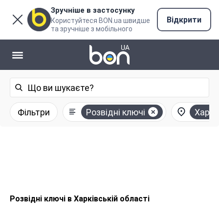
Зручніше в застосунку
Відкрити
Користуйтеся BON.ua швидше
та зручніше з мобільного
Фільтри
Розвідні ключі
Харкі
Розвідні ключі в Харківській області