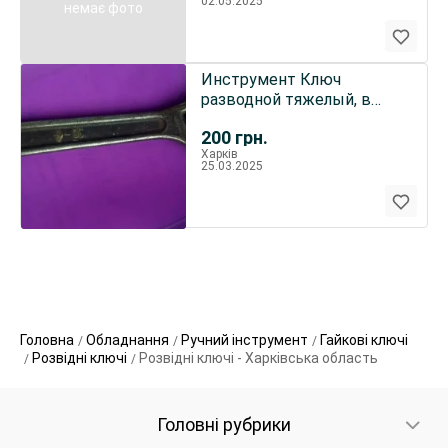
02.05.2025
немає фото
Инструмент Ключ
разводной тяжелый, в
хорошем рабочем
200
грн.
состоянии, ссср
Харків
25.03.2025
Головна
Обладнання
Ручний інструмент
Гайкові ключі
Розвідні ключі
Розвідні ключі - Харківська область
Головні рубрики