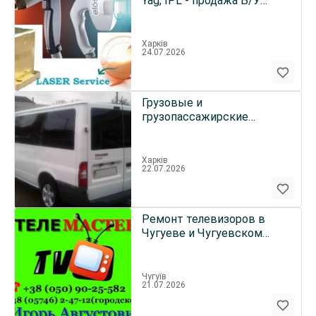
Yag, IPL - продажа Б/У
ремонт т/обслужив
Харків
24.07.2026
Грузовые и
грузопассажирские
перевозки, домашние
переезды Украина
Харків
22.07.2026
Ремонт телевизоров в
Чугуеве и Чугуевском
районе.
Чугуїв
21.07.2026