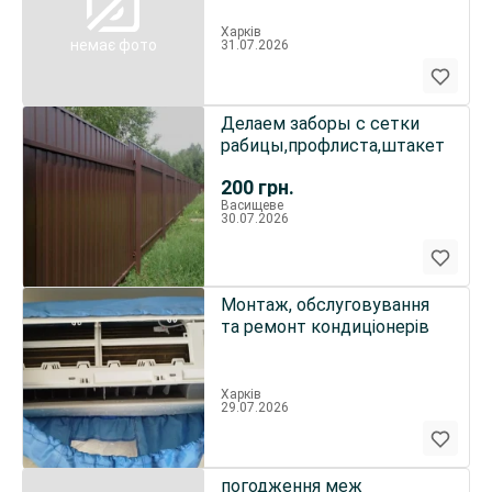
Серпня та Клочківська біля
цент.ринку
Харків
немає фото
31.07.2026
Делаем заборы с сетки
рабицы,профлиста,штакет
200
грн.
Васищеве
30.07.2026
Монтаж, обслуговування
та ремонт кондиціонерів
Харків
29.07.2026
погодження меж