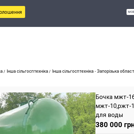
голошення
мо
ка
Інша сільгосптехніка
Інша сільгосптехніка - Запорізька облас
Бочка мжт-16
мжт-10,ржт-1
для воды
380 000
грн