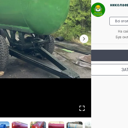
николае
Всі ого
На сай
Був онл
ЗА