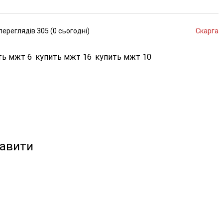
переглядів
305 (
0
сьогодні
)
Скарга
ть мжт 6
купить мжт 16
купить мжт 10
кавити