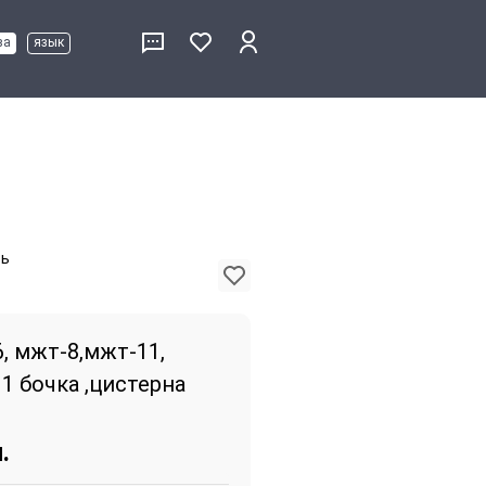
ва
язык
ть
, мжт-8,мжт-11,
1 бочка ,цистерна
.