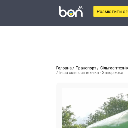
Розмістити о
Головна
Транспорт
Сільгосптехні
Інша сільгосптехніка - Запоріжжя