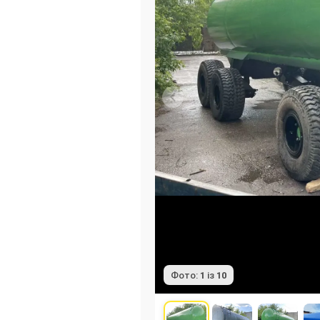
Фото:
1
із
10