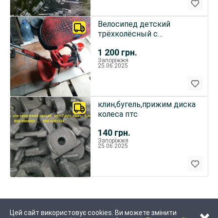
Велосипед детский
трёхколёсный с
дополнительным
1 200
грн.
управлением
Запоріжжя
25.06.2025
клин,бугель,прижим диска
колеса птс
140
грн.
Запоріжжя
25.06.2025
Цей сайт використовує cookies. Ви можете змінити