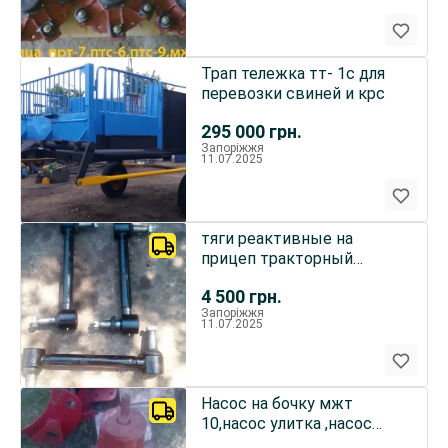
Трап тележка тт- 1с для
перевозки свиней и крс
295 000
грн.
Запоріжжя
11.07.2025
тяги реактивные на
прицеп тракторный
птс-9,птс-12, запчасти
4 500
грн.
птс-4,птс-
Запоріжжя
11.07.2025
Насос на бочку мжт
10,насос улитка ,насос
мжт-8