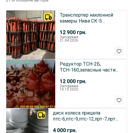
21 оголошень автора
Транспортер наклонной
камеры Нива СК-5
Усиленный, ДОН 1500
12 900
грн.
Запоріжжя
21.04.2026
Редуктор ТСН-2Б,
ТСН-160,запасные части
тсн
12 000
грн.
Запоріжжя
10.10.2025
диск колеса прицепа
птс-6,птс-9,птс-12,прт-7,прт-10,мжт
мжт-10,мжт-
4 000
грн.