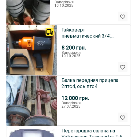
Запоріжжя
10.10.2025
Гайковерт
пневматический 3/4',
1800Nm 4800obr/min BJC
8 200
грн.
202
Запоріжжя
10.10.2025
Балка передняя прицепа
2птс4, ось птс4
12 000
грн.
Запоріжжя
27.07.2025
Перегородка салона на
Volkswagen Transporter Т-5