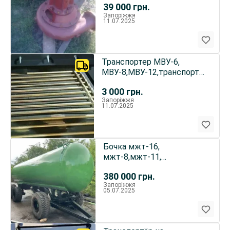
39 000
грн.
Запоріжжя
11.07.2025
Транспортер МВУ-6,
МВУ-8,МВУ-12,транспортер
рмг 4
3 000
грн.
Запоріжжя
11.07.2025
Бочка мжт-16,
мжт-8,мжт-11,
мжт-10,ржт-11 бочка
380 000
грн.
,цистерна для воды
Запоріжжя
05.07.2025