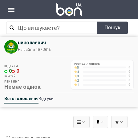
Пошук
николаевич
На сайті з 10 / 2016
РОЗПОДІЛ ОЦІНОК
ВІДГУКИ
5
0
0
0
4
0
3
всього 0
0
2
0
РЕЙТИНГ
1
0
Немає оцінок
Всі оголошення
Відгуки
₴