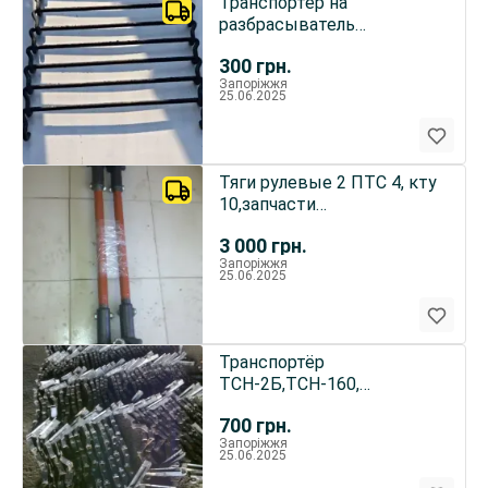
Транспортёр на
разбрасыватель
минеральных -
300
грн.
органических РМГ 4, РУМ
Запоріжжя
25.06.2025
Тяги рулевые 2 ПТС 4, кту
10,запчасти
2птс4,запчасти птс-9
3 000
грн.
Запоріжжя
25.06.2025
Транспортёр
ТСН-2Б,ТСН-160,
Редуктор тсн,Ролики
700
грн.
тсн,Звёздочки,запчасти
Запоріжжя
25.06.2025