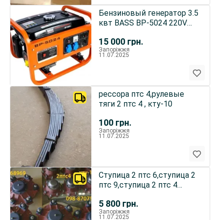
Бензиновый генератор 3.5
квт BASS BP-5024 220V
медная обмотка
15 000
грн.
Запоріжжя
11.07.2025
рессора птс 4,рулевые
тяги 2 птс 4 , кту-10
100
грн.
Запоріжжя
11.07.2025
Ступица 2 птс 6,ступица 2
птс 9,ступица 2 птс 4
,ступица прт-7, ступиц
5 800
грн.
Запоріжжя
11.07.2025