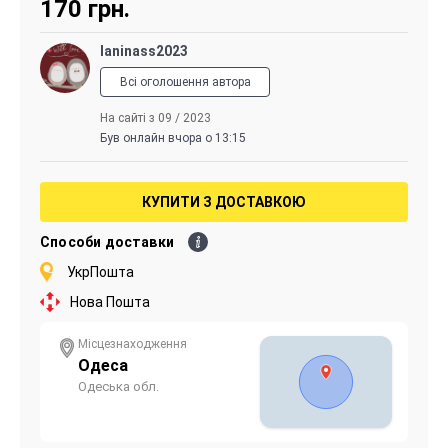
170
грн.
laninass2023
Всі оголошення автора
На сайті з 09 / 2023
Був онлайн вчора о 13:15
КУПИТИ З ДОСТАВКОЮ
Способи доставки
УкрПошта
Нова Пошта
Місцезнаходження
Одеса
Одеська обл.