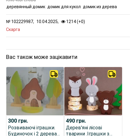
деревянный домик
домик для кукол
домик из дерева
№
102229987,
10.04.2025,
1214 (
+
0
)
Скарга
Вас також може зацікавити
300
грн.
490
грн.
Розвиваючі іграшки.
Дерев'яні лісові
Будиночок і 2 дерева
тварини .Іграшки з