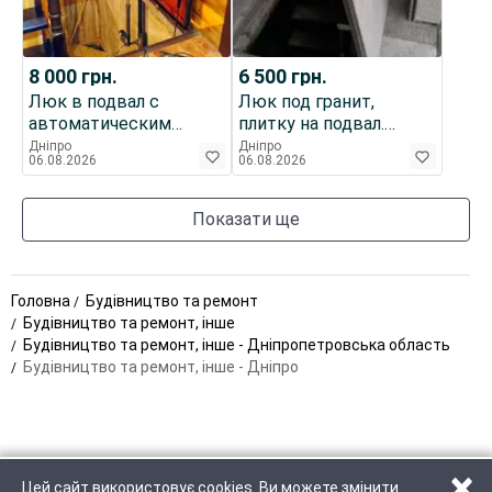
8 000
грн.
6 500
грн.
Люк в подвал с
Люк под гранит,
автоматическим
плитку на подвал.
открыванием
Броневик
Дніпро
Дніпро
06.08.2026
06.08.2026
"Броневик" Днепр.
Днепропетровск.
Показати ще
Головна
Будівництво та ремонт
Будівництво та ремонт, інше
Будівництво та ремонт, інше - Дніпропетровська область
Будівництво та ремонт, інше - Дніпро
×
Цей сайт використовує cookies. Ви можете змінити