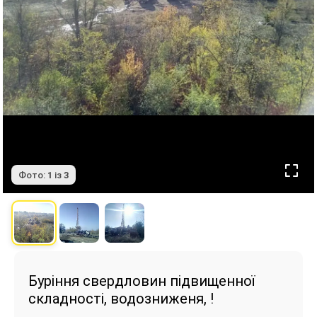
Фото:
1
із
3
Буріння свердловин підвищенної
складності, водозниженя, !