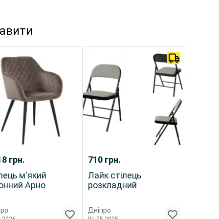
кавити
18
грн.
710
грн.
лець м'який
Лайк стілець
онний Арно
розкладний
про
Дніпро