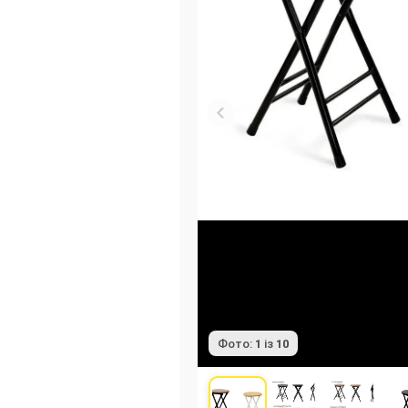
Фото:
1
із
10