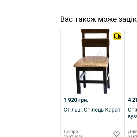
Вас також може заці
1 920
грн.
4 2
Стільці, Стілець Карат
Сті
кух
Дніпро
Дні