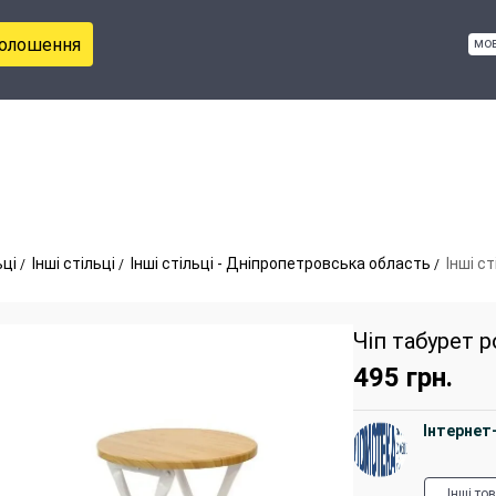
голошення
мо
ьці
Інші стільці
Інші стільці - Дніпропетровська область
Інші ст
Чіп табурет 
495
грн.
Інтернет
Інші то