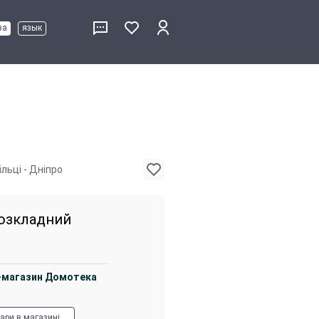
ва
язык
ільці - Дніпро
розкладний
-магазин Домотека
вари в магазині