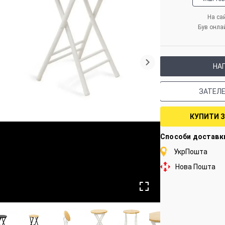
На сай
Був онла
НА
ЗАТЕЛ
КУПИТИ 
Способи доставк
УкрПошта
Нова Пошта