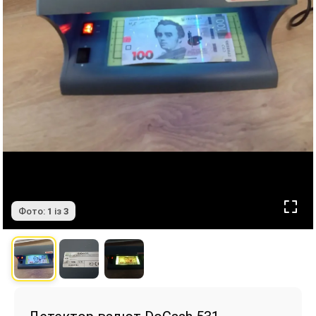
Фото:
1
із
3