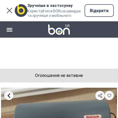
Зручніше в застосунку
Відкрити
Користуйтеся BON.ua швидше
та зручніше з мобільного
Оголошення не активне