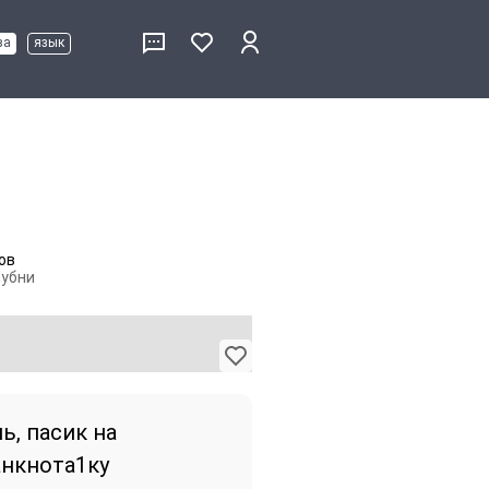
ва
язык
ов
Лубни
ь, пасик на
анкнота1ку