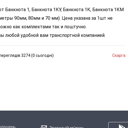
т Банкнота 1, Банкнота 1КУ, Банкнота 1К, Банкнота 1КМ
метры 90мм, 80мм и 70 мм). Цена указана за 1шт не
можно как комплектами так и поштучно.
ы любой удобной вам транспортной компанией.
переглядів
3274 (
0
сьогодні
)
Скарга
голошень