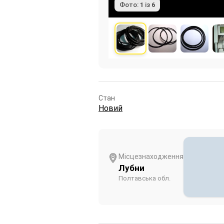
Фото:
1
із
6
Стан
Новий
Місцезнаходження
Лубни
Полтавська обл.