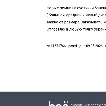
Новые ремни на счетчики банкно
( большой, средний и малый диа
важно от размера. Заказывать 
Отправлю в любую точку Украин
№
11674766,
розміщено
09.05.2026,
Український сервіс о