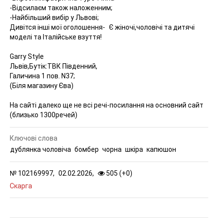
-Відсилаєм також наложенним;
-Найбільший вибір у Львові;
Дивітся інші мої оголошення- Є жіночі,чоловічі та дитячі
моделі та Італійське взуття!
Garry Style
Львів,Бутік:ТВК Південний,
Галичина 1 пов. N37;
(Біля магазину Єва)
На сайті далеко ще не всі речі-посилання на основний сайт
(близько 1300речей)
Ключові слова
дублянка чоловіча
бомбер
чорна
шкіра
капюшон
№
102169997,
02.02.2026,
505 (
+
0
)
Скарга