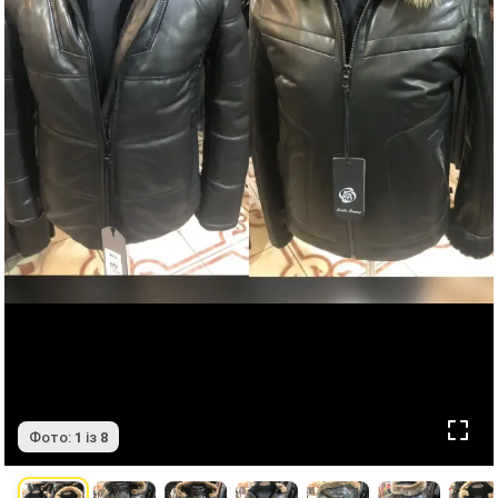
Фото:
1
із
8