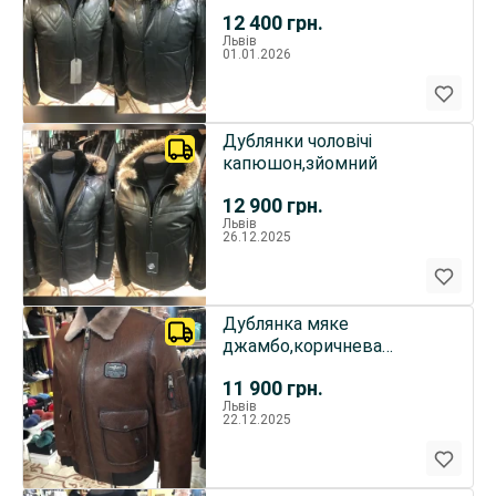
12 400
грн.
Львів
01.01.2026
Дублянки чоловічі
капюшон,зйомний
12 900
грн.
Львів
26.12.2025
Дублянка мяке
джамбо,коричнева
aeronaftica
11 900
грн.
Львів
22.12.2025