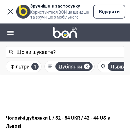
Зручніше в застосунку
Відкрити
Користуйтеся BON.ua швидше
та зручніше з мобільного
Фільтри
1
Дублянки
Львів
Чоловічі дублянки L / 52 - 54 UKR / 42 - 44 US в
Львові