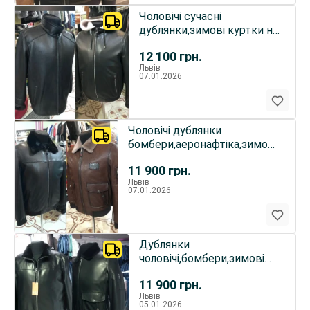
Чоловічі сучасні
дублянки,зимові куртки на
овчині,капюшон
12 100
грн.
Львів
07.01.2026
Чоловічі дублянки
бомбери,аеронафтіка,зимова
куртка
11 900
грн.
Львів
07.01.2026
Дублянки
чоловічі,бомбери,зимові
куртки
11 900
грн.
Львів
05.01.2026