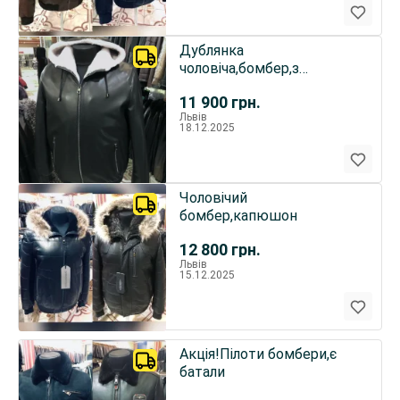
Дублянка
чоловіча,бомбер,з
капюшоном,куртка
11 900
грн.
утеплена
Львів
18.12.2025
Чоловічий
бомбер,капюшон
12 800
грн.
Львів
15.12.2025
Акція!Пілоти бомбери,є
батали