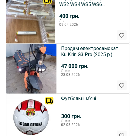
WS2.WS4.WS5.WS6
Котушки.Блоки.Пінпойтери.
400
грн.
Львів
09.04.2026
Продам електросамокат
Ku Kirin G3 Pro (2025 р.)
47 000
грн.
Львів
23.03.2026
Футбольні мʼячі
300
грн.
Львів
02.03.2026