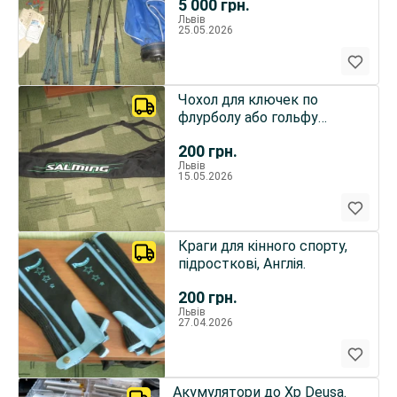
5 000
грн.
Львів
25.05.2026
Чохол для ключек по
флурболу або гольфу
Salming
200
грн.
Львів
15.05.2026
Краги для кінного спорту,
підросткові, Англія.
200
грн.
Львів
27.04.2026
Акумулятори до Хp Deusa.