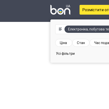
Розмістити о
Електроніка, побутова те
Ціна
Стан
Час пода
Усі фільтри