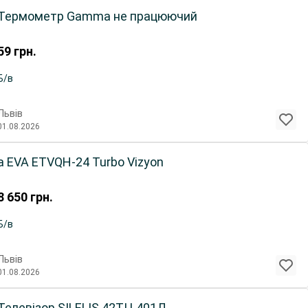
Термометр Gamma не працюючий
59
грн.
Б/в
Львів
01.08.2026
а EVA ETVQH-24 Turbo Vizyon
8 650
грн.
Б/в
Львів
01.08.2026
Телевізор SILELIS 42ТЦ 401Д