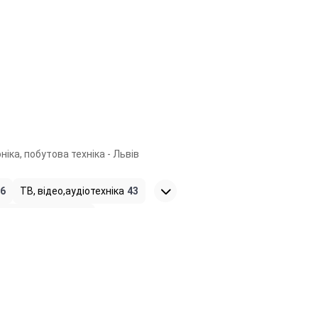
ніка, побутова техніка - Львів
6
ТВ, відео,аудіотехніка
43
Радіокомпоненти
3