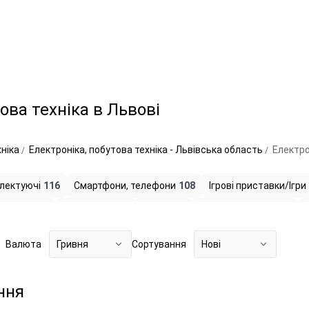
ова техніка в Львові
хніка
Електроніка, побутова техніка - Львівська область
Електро
лектуючі
116
Смартфони, телефони
108
Ігрові приставки/Ігри
 техніка
24
Фототехніка
9
Оптика
3
Техніка для дому
20
ю
2
Охоронні системи
1
Валюта
Гривня
Сортування
Нові
ння