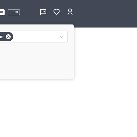
ва
язык
ів