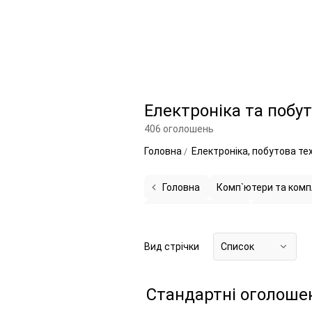
Електроніка та побут
406 оголошень
Головна
Електроніка, побутова те
Головна
Комп`ютери та комп
Техніка для кухні
57
Кліматична
Індивідуальний догляд
14
Купл
Вид стрічки
Список
Стандартні оголоше