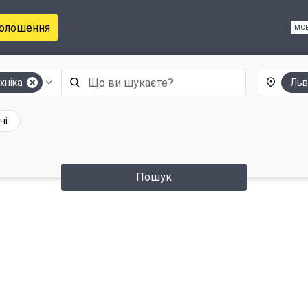
голошення
мо
хніка
Льв
чі
Пошук