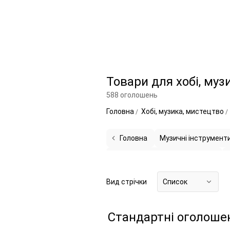
Товари для хобі, муз
588 оголошень
Головна
Хобі, музика, мистецтво
Головна
Музичні інструмент
CD / DVD / платівки / касети
67
Медалі та медальниці
3
Вид стрічки
Список
Стандартні оголоше