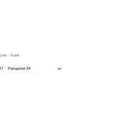
цтво - Львів
37
Рукоділля
29
ни, обереги, амулети
1