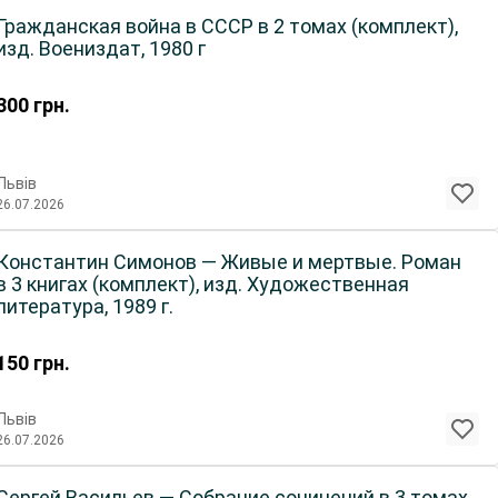
Гражданская война в СССР в 2 томах (комплект),
изд. Воениздат, 1980 г
300
грн.
Львів
26.07.2026
Константин Симонов — Живые и мертвые. Роман
в 3 книгах (комплект), изд. Художественная
литература, 1989 г.
150
грн.
Львів
26.07.2026
Сергей Васильев — Собрание сочинений в 3 томах