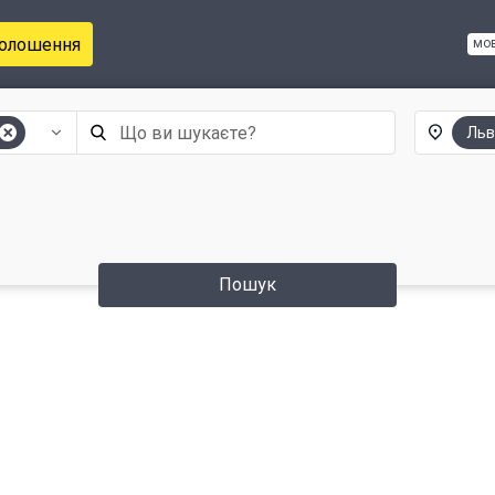
голошення
мо
Льв
Пошук