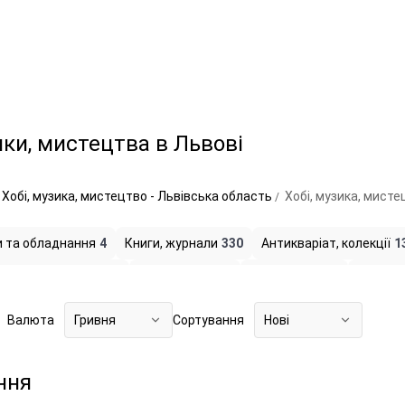
ики, мистецтва в Львові
Хобі, музика, мистецтво - Львівська область
Хобі, музика, мисте
и та обладнання
4
Книги, журнали
330
Антикваріат, колекції
1
Свята, подарунки
11
Настільні ігри
4
Головоломки
2
Талісма
Валюта
Гривня
Сортування
Нові
ння