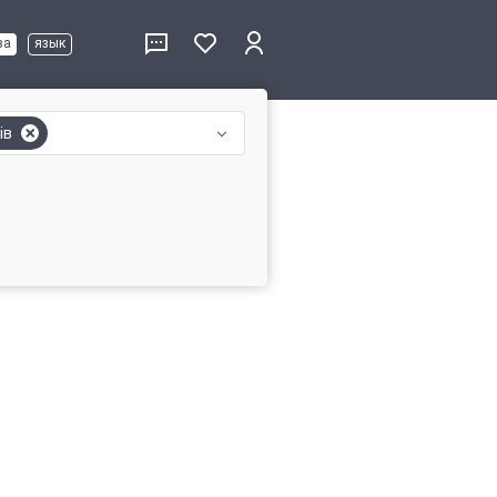
ва
язык
ів