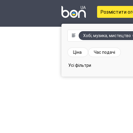
Розмістити о
Хобі, музика, мистецтво
Ціна
Час подачі
Усі фільтри