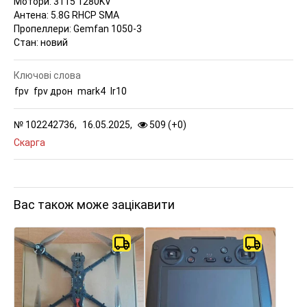
Мотори: 3115 1280KV
Антена: 5.8G RHCP SMA
Пропеллери: Gemfan 1050-3
Стан: новий
Ключові слова
fpv
fpv дрон
mark4
lr10
№
102242736,
16.05.2025,
509 (
+
0
)
Скарга
Вас також може зацікавити