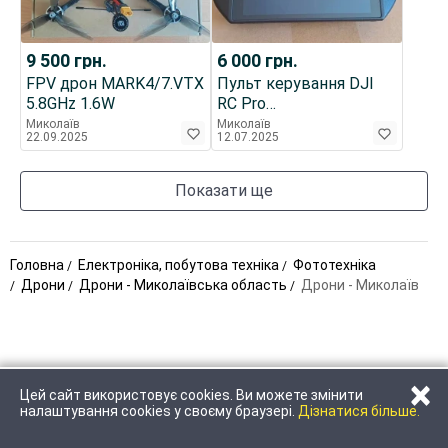
9 500
грн.
6 000
грн.
FPV дрон MARK4/7.VTX
Пульт керування DJI
5.8GHz 1.6W
RC Pro
Enterprice.RM510B
Миколаїв
Миколаїв
22.09.2025
12.07.2025
Показати ще
Головна
Електроніка, побутова техніка
Фототехніка
Дрони
Дрони - Миколаївська область
Дрони - Миколаїв
×
Цей сайт використовує cookies. Ви можете змінити
ЗАТЕЛЕФОНУВАТИ
НАПИСАТИ
налаштування cookies у своєму браузері.
Дізнатися більше.