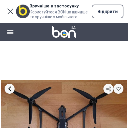
Зручніше в застосунку
Відкрити
Користуйтеся BON.ua швидше
та зручніше з мобільного