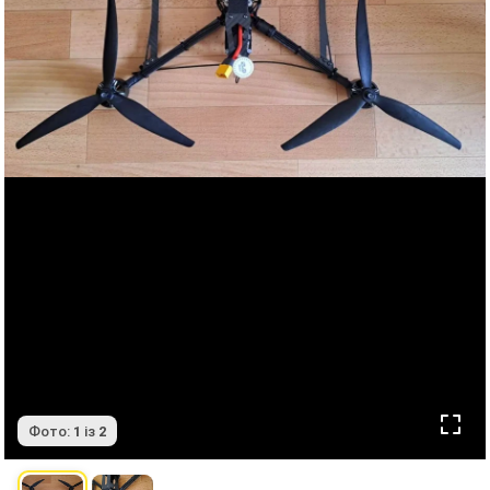
Фото:
1
із
2