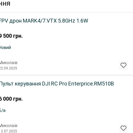
ння
FPV дрон MARK4/7.VTX 5.8GHz 1.6W
9 500
грн.
Новий
Миколаїв
22.09.2025
Пульт керування DJI RC Pro Enterprice.RM510B
6 000
грн.
Б/в
Миколаїв
12.07.2025