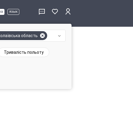
ва
язык
олаївська область
Тривалість польоту