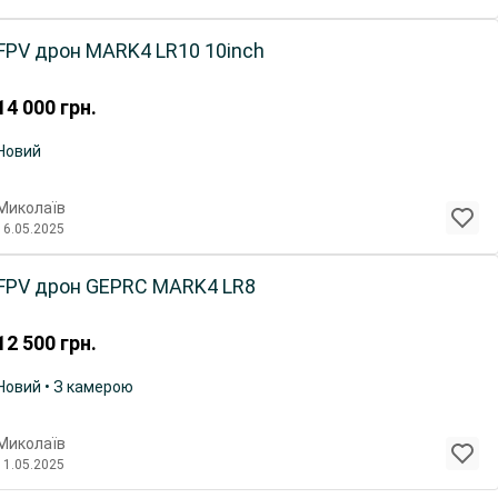
FPV дрон MARK4 LR10 10inch
14 000
грн.
Новий
Миколаїв
16.05.2025
FPV дрон GEPRC MARK4 LR8
12 500
грн.
Новий • З камерою
Миколаїв
11.05.2025