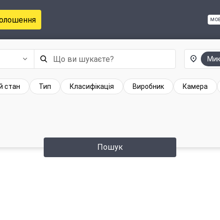
голошення
мо
Мик
й стан
Тип
Класифікація
Виробник
Камера
Пошук