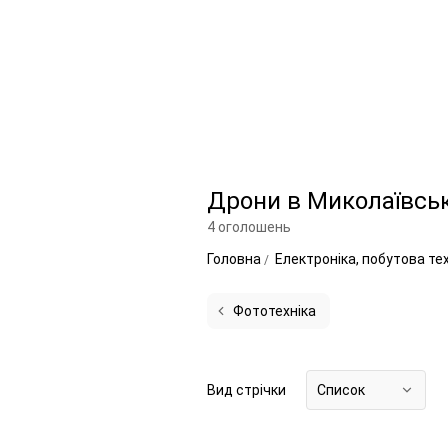
Дрони в Миколаївськ
4 оголошень
Головна
Електроніка, побутова те
Фототехніка
Вид стрічки
Список