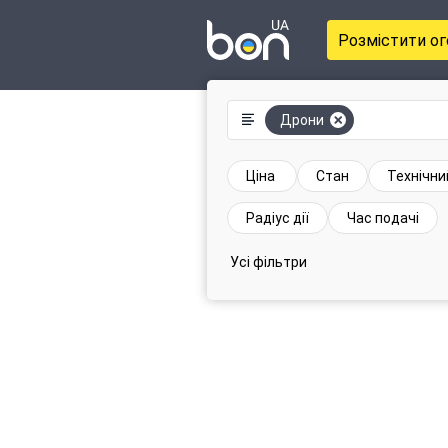
Розмістити о
Дрони
Ціна
Стан
Технічни
Радіус дії
Час подачі
Усі фільтри