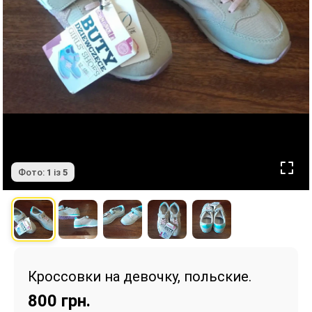
Фото:
1
із
5
Кроссовки на девочку, польские.
800
грн.