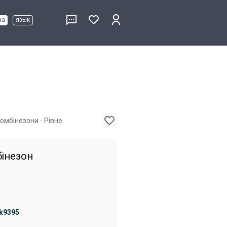
ва
язык
омбінезони - Рівне
інезон
ik9395