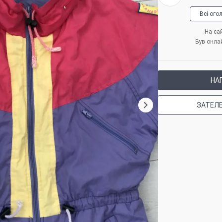
Всі ого
На сай
Був онла
НА
ЗАТЕЛ