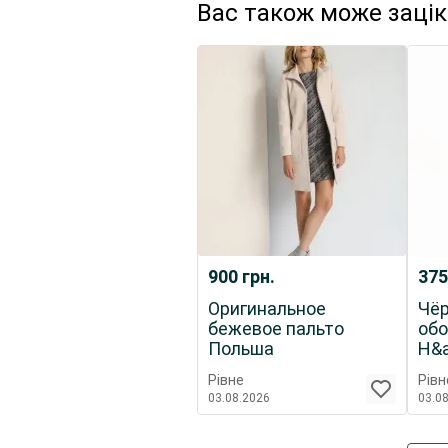
Вас також може заці
900
грн.
37
Оригинальное
Чёр
бежевое пальто
обо
Польша
H&
Рівне
Рівн
03.08.2026
03.0