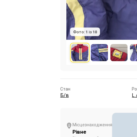
Фото:
1
із
10
Стан
Ро
Б/в
L 
Місцезнаходження
Рівне