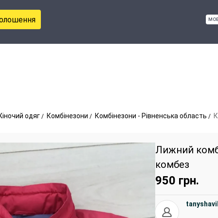
голошення
мо
іночий одяг
Комбінезони
Комбінезони - Рівненська область
К
Лижний комб
комбез
950
грн.
tanyshav