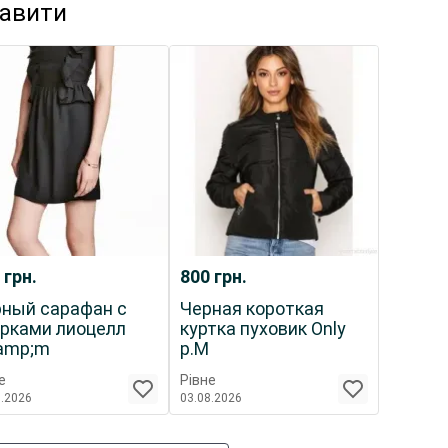
кавити
5
грн.
800
грн.
ный сарафан с
Черная короткая
рками лиоцелл
куртка пуховик Only
amp;m
р.М
е
Рівне
8.2026
03.08.2026