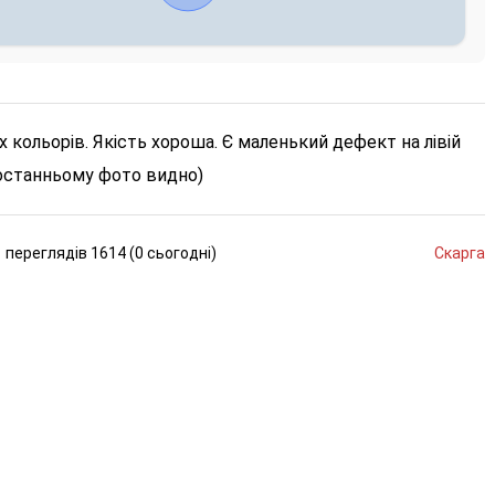
 кольорів. Якість хороша. Є маленький дефект на лівій
а останньому фото видно)
переглядів
1614 (
0
сьогодні
)
Скарга