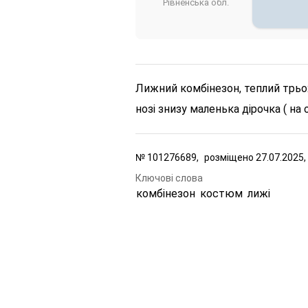
Рівненська обл.
Лижний комбінезон, теплий трьох
нозі знизу маленька дірочка ( н
№
101276689,
розміщено
27.07.2025,
Ключові слова
комбінезон
костюм
лижі