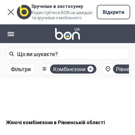
Зручніше в застосунку
Відкрити
Користуйтеся BON.ua швидше
та зручніше з мобільного
Фільтри
Комбінезони
Рівнен
Жіночі комбінезони в Рівненській області