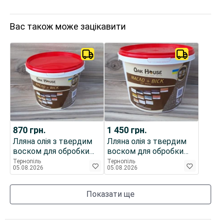
Вас також може зацікавити
870
грн.
1 450
грн.
Лляна олія з твердим
Лляна олія з твердим
воском для обробки
воском для обробки
деревини 3л
деревини 5л
Тернопіль
Тернопіль
05.08.2026
05.08.2026
Показати ще