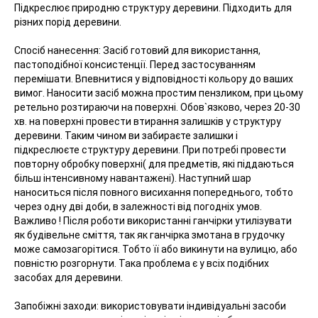
Підкреслює природню структуру деревини. Підходить для
різних порід деревини.
Спосіб нанесення: Засіб готовий для використання,
пастоподібної консистенції. Перед застосуванням
перемішати. Впевнитися у відповідності кольору до ваших
вимог. Наносити засіб можна простим пензликом, при цьому
ретельно розтираючи на поверхні. Обов`язково, через 20-30
хв. на поверхні провести втирання залишків у структуру
деревини. Таким чином ви забираєте залишки і
підкреслюєте структуру деревини. При потребі провести
повторну обробку поверхні( для предметів, які піддаються
більш інтенсивному навантажені). Наступний шар
наноситься після повного висихання попереднього, тобто
через одну дві доби, в залежності від погодніх умов.
Важливо ! Після роботи використанні ганчірки утилізувати
як будівельне сміття, так як ганчірка змотана в грудочку
може самозагорітися. Тобто її або викинути на вулицю, або
повністю розгорнути. Така проблема є у всіх подібних
засобах для деревини.
Запобіжні заходи: використовувати індивідуальні засоби