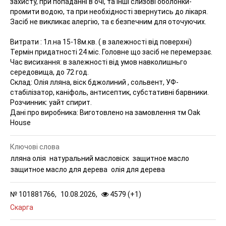
захисту, при попаданні в очі, та інші слизові оболонки-
промити водою, та при необхідності звернутись до лікаря.
Засіб не викликає алергію, та є безпечним для оточуючих.
Витрати : 1л.на 15-18м.кв. ( в залежності від поверхні)
Термін придатності 24 міс. Головне що засіб не перемерзає.
Час висихання: в залежності від умов навколишньго
середовища, до 72 год.
Склад: Олія лляна, віск бджолиний , сольвент, УФ-
стабілізатор, каніфоль, антисептик, субстативні барвники.
Розчинник: уайт спирит.
Дані про виробника: Виготовлено на замовлення тм Oak
House
Ключові слова
лляна олія
натуральний масловіск
защитное масло
защитное масло для дерева
олія для дерева
№
101881766,
10.08.2026,
4579 (
+
1
)
Скарга