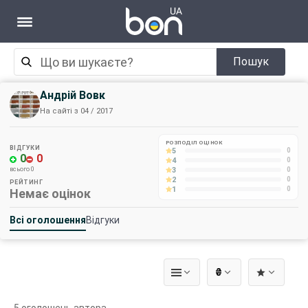
Пошук
Андрій Вовк
На сайті з 04 / 2017
РОЗПОДІЛ ОЦІНОК
ВІДГУКИ
5
0
0
0
4
0
3
всього 0
0
2
0
РЕЙТИНГ
1
0
Немає оцінок
Всі оголошення
Відгуки
₴