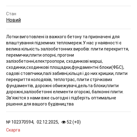
Стан
Новий
Лотки виготовлені із важкого бетону та призначені для
влаштування підземних тепломереж.У нас у наявності є
велика кількість залізобетонних виробів: плити перекриття,
перемички,плити опорні, прогони
залізобетонні,електроопори, сходинкові марші,
сходинки,сходинкові площадки,фундаментні блоки(ФБС),
садові стовпчики,палі забивні,кільця і до них кришки, плити
перекриття колодязів, теплотрас, плити стрічкових
фундаментів, дорожні обмежувачі,дельта блоки,плити
дорожні,залізобетонні елементи огорожі, балконні плити.
Зв'яжітся з нами вже сьогодні і підберіть оптимальне
рішення для вашого будівництва
№
102370594,
02.12.2025,
52 (
+
0
)
Скарга