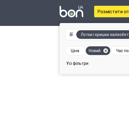
Розмістити о
Лотки і кришки залізобет
Ціна
Новий
Час по
Усі фільтри