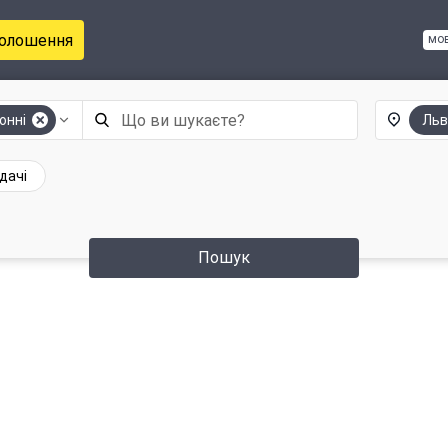
голошення
мо
онні
Льв
дачі
Пошук