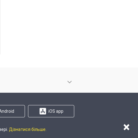
Android
iOS app
×
зері.
Дізнатися більше.
 на сайті
Карта регіонів
Карта сайту