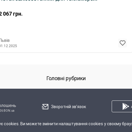
2 067
грн.
Львів
01.12.2025
Головні рубрики
голошень
Зворотній зв'язок
26 BON.ua
є cookies. Ви можете змінити налаштування cookies у своєму брау
Про Нас
Правила
Політика конфіденційності
Реклама