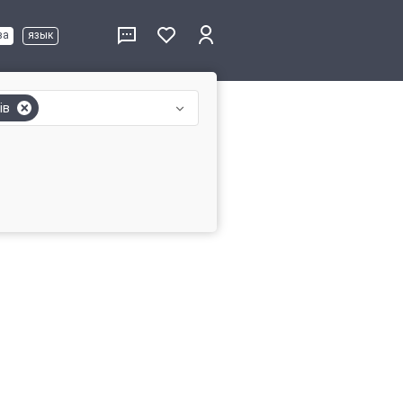
ва
язык
ів