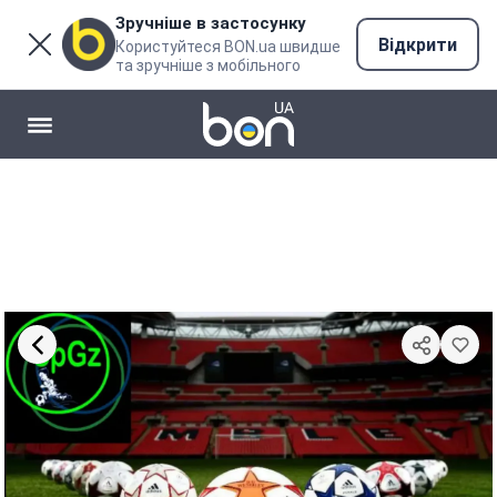
Зручніше в застосунку
Відкрити
Користуйтеся BON.ua швидше
та зручніше з мобільного