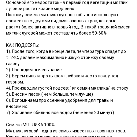
Основной его недостаток - в первый год вегетации мятлик
луговой растет крайне медленно.
Поэтому семена мятлика лугового обычно используют
совместно с другими видами газонных трав, которые
растут более активно в первый год. В такой травяной смеси
мятлик луговой может составлять более 50-60%.
КАК ПОДСЕЯТЬ:
1). После того, когда в конце лета, температура спадет до
t=24С, делаем максимально низкую стрижку своему
газону.
2). Проводим вычесывание.
3). Берем вилы и протыкаем глубоко и часто почву под
газоном.
4). Производим густой подсев: 1кг семян мятлика/ на стоку
5). Вносим песок ( чем больше, тем лучше)
6). Вспоминаем про осенние удобрения для травы и
вносим их.
7). Заливаем обильно все водой (не менее 20 минут)
Семена МЯТЛИКА 100%
Мятлик луговой - одна из самых известных газонных трав.
Купить семена мятлика лугового недорого можно в