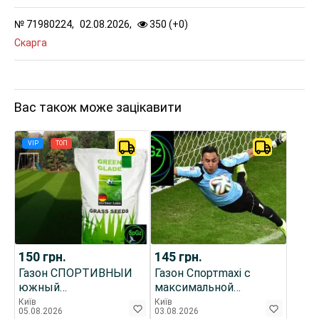
№
71980224,
02.08.2026,
350 (
+
0
)
Скарга
Вас також може зацікавити
VIP
ТОП
150
грн.
145
грн.
Газон СПОРТИВНЫЙ
Газон Спортmaxi с
южный
максимальной
ЖАРОСТОЙКИЙ
скоростью роста
Київ
Київ
05.08.2026
03.08.2026
Германия (10кг) мешок
трава газонная семена