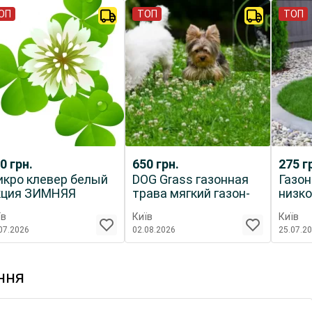
ОП
ТОП
ТОП
50
грн.
650
грн.
275
г
кро клевер белый
DOG Grass газонная
Газо
кция ЗИМНЯЯ
трава мягкий газон-
низк
мена газона с
Долгожитель
для 
їв
Київ
Київ
ветами
СПОРТ10+ для ДАЧИ
дизай
07.2026
02.08.2026
25.07.2
ння