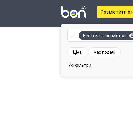
Розмістити о
Насіння газонних трав
Ціна
Час подачі
Усі фільтри