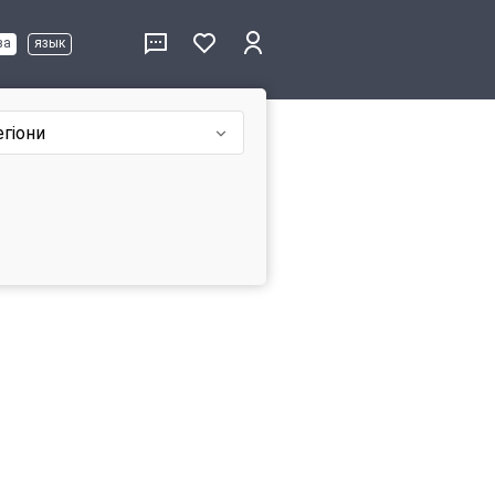
ва
язык
егіони