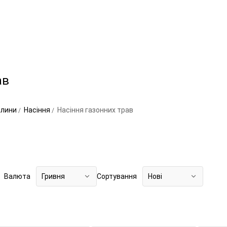
ав
слини
Насіння
Насіння газонних трав
Валюта
Гривня
Сортування
Нові