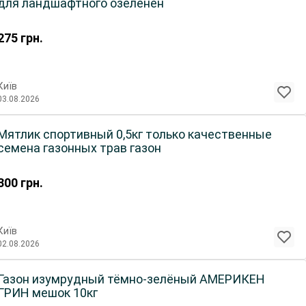
для ландшафтного озеленен
275
грн.
Київ
03.08.2026
Мятлик спортивный 0,5кг только качественные
семена газонных трав газон
300
грн.
Київ
02.08.2026
Газон изумрудный тёмно-зелёный АМЕРИКЕН
ГРИН мешок 10кг