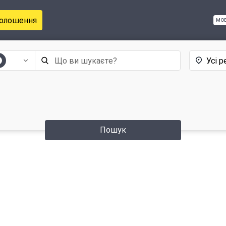
голошення
мо
Усі р
Пошук