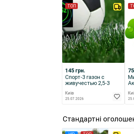
ТОП
Т
145
грн.
7
Спорт-3 газон с
Ми
живучестью 2,5-3
А
года трава семена
се
Київ
Ки
ц
25.07.2026
25.
Стандартні оголоше