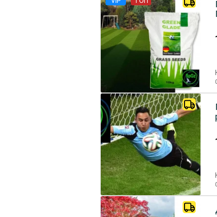
VIP
ТОП