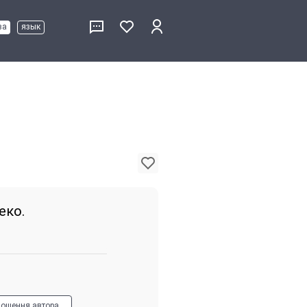
ва
язык
еко.
лошення автора