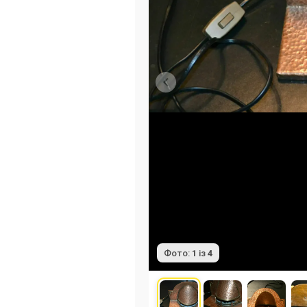
Фото:
1
із
4