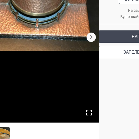
На сай
Був онлайн
НА
ЗАТЕЛ