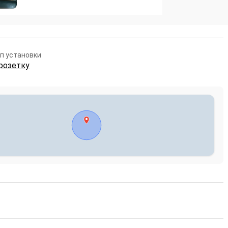
п установки
розетку