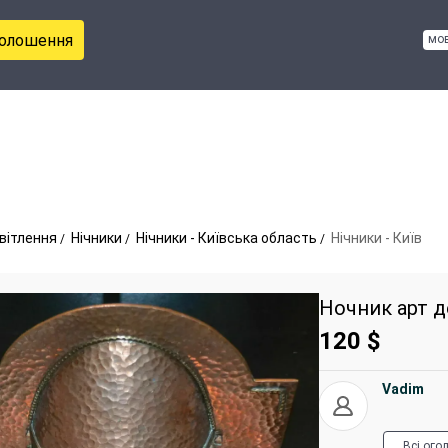
голошення
мо
вітлення
Нічники
Нічники - Київська область
Нічники - Київ
Ночник арт д
120
$
Vadim
Всі ого