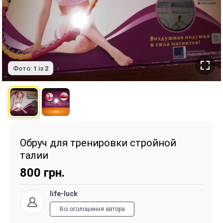
Фото:
1
із
2
Обруч для тренировки стройной
талии
800
грн.
life-luck
Всі оголошення автора