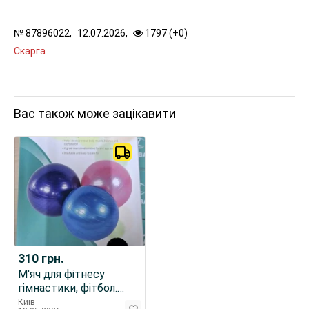
№
87896022,
12.07.2026,
1797 (
+
0
)
Скарга
Вас також може зацікавити
310
грн.
М'яч для фітнесу
гімнастики, фітбол.
пілатес, йога.
Київ