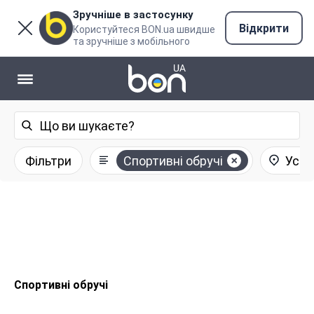
Зручніше в застосунку
Відкрити
Користуйтеся BON.ua швидше
та зручніше з мобільного
Фільтри
Спортивні обручі
Усі р
Спортивні обручі