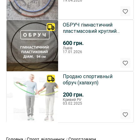
19.04.2026
ОБРУЧ гімнастичний
пластмасовий круглий
діаметром 93 см. Б/в.
600
грн.
Львів
17.01.2026
Продаю спортивный
обруч (халахуп)
200
грн.
Кривий Ріг
03.02.2025
Головна
Спорт, відпочинок
Спорттовари