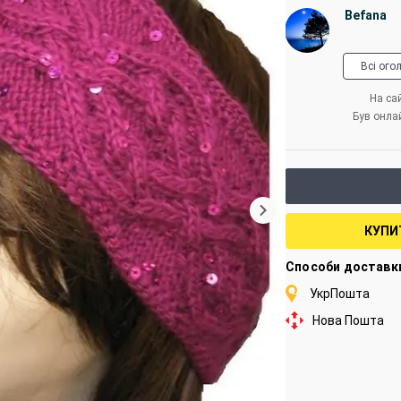
Befana
Всі ого
На сай
Був онла
КУПИ
Способи доставк
УкрПошта
Нова Пошта