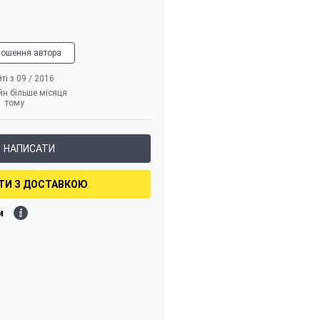
лошення автора
ті з 09 / 2016
йн більше місяця
тому
НАПИСАТИ
ТИ З ДОСТАВКОЮ
и