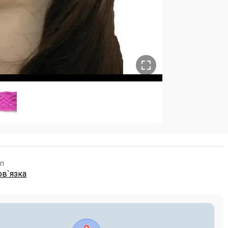
п
ов`язка