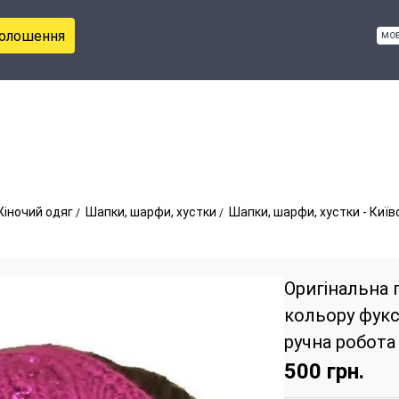
голошення
мо
іночий одяг
Шапки, шарфи, хустки
Шапки, шарфи, хустки - Киї
Оригінальна 
кольору фуксі
ручна робота
500
грн.