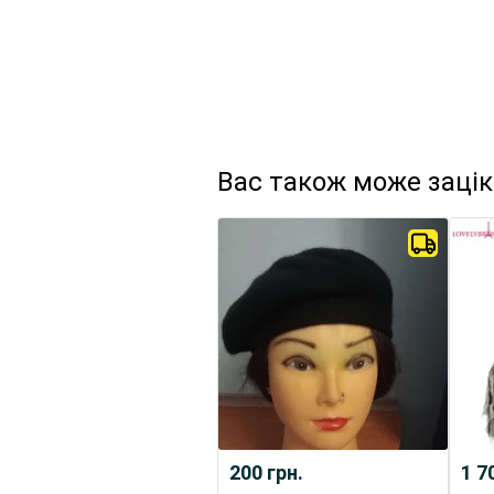
Вас також може заці
200
грн.
1 7