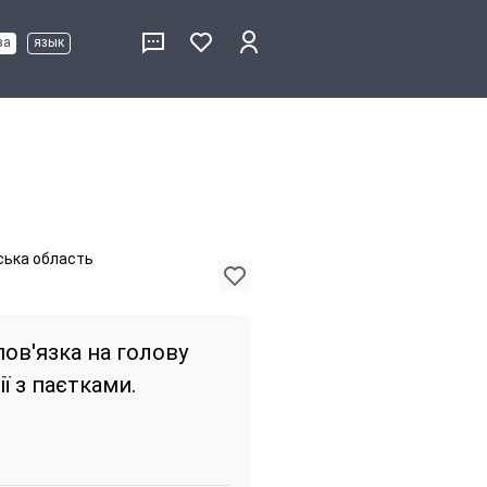
ва
язык
вська область
пов'язка на голову
ї з паєтками.