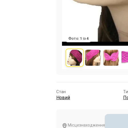
Фото:
1
із
4
Стан
Ти
Новий
П
Місцезнаходження