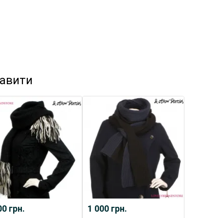
кавити
00
грн.
1 000
грн.