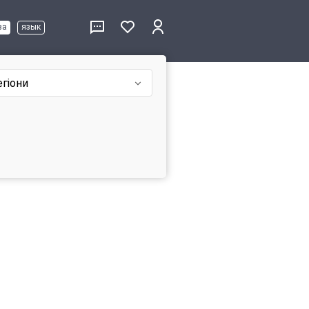
ва
язык
егіони