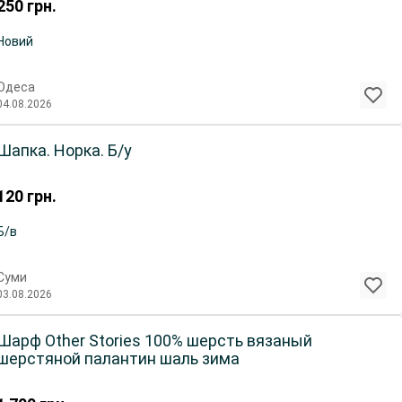
250
грн.
Новий
Одеса
04.08.2026
Шапка. Норка. Б/у
120
грн.
Б/в
Суми
03.08.2026
Шарф Other Stories 100% шерсть вязаный
шерстяной палантин шаль зима