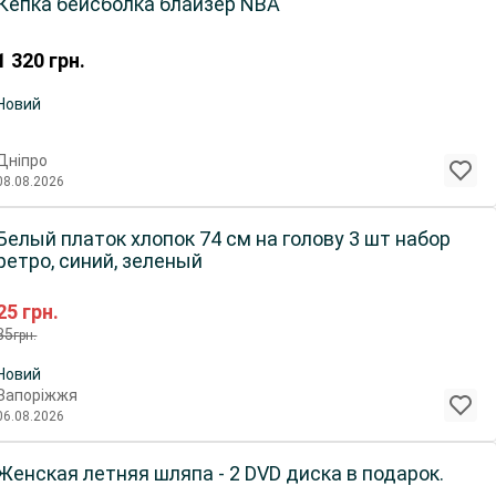
Кепка бейсболка блайзер NBA
1 320
грн.
Новий
Дніпро
08.08.2026
Белый платок хлопок 74 см на голову 3 шт набор
ретро, синий, зеленый
25
грн.
35
грн.
Новий
Запоріжжя
06.08.2026
Женская летняя шляпа - 2 DVD диска в подарок.