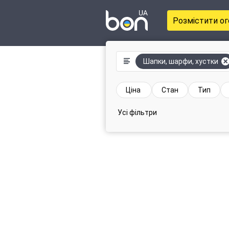
Розмістити о
Шапки, шарфи, хустки
Ціна
Стан
Тип
Усі фільтри