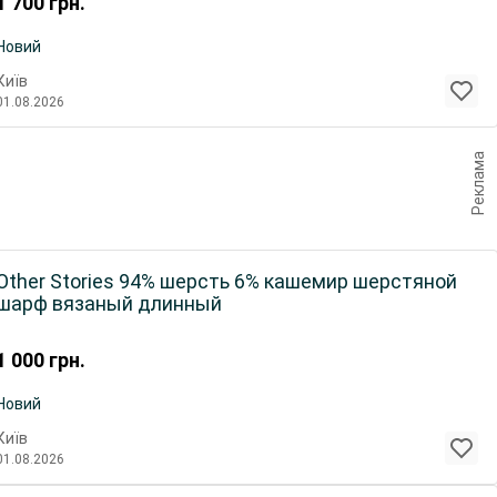
1 700
грн.
Новий
Київ
01.08.2026
Реклама
Other Stories 94% шерсть 6% кашемир шерстяной
шарф вязаный длинный
1 000
грн.
Новий
Київ
01.08.2026