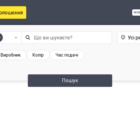
голошення
мо
Усі р
Виробник
Колір
Час подачі
Пошук