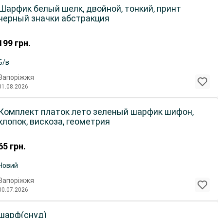
Шарфик белый шелк, двойной, тонкий, принт
черный значки абстракция
199
грн.
Б/в
Запоріжжя
01.08.2026
Комплект платок лето зеленый шарфик шифон,
хлопок, вискоза, геометрия
65
грн.
Новий
Запоріжжя
30.07.2026
шарф(снуд)