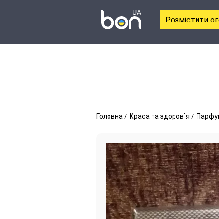
Розмістити о
Головна
Краса та здоров`я
Парфу