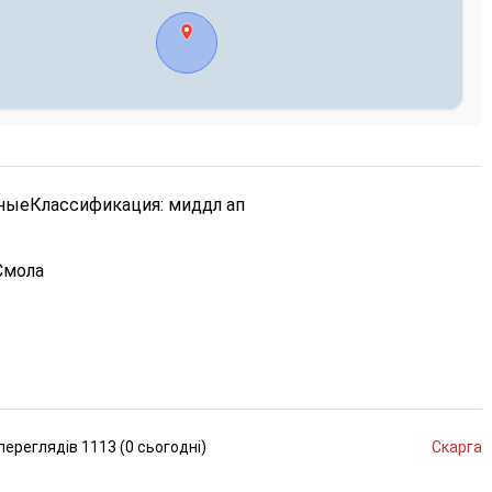
рные
Классификация: миддл ап
Смола
переглядів
1113 (
0
сьогодні
)
Скарга