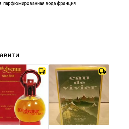
я
парфюмированная вода франция
кавити