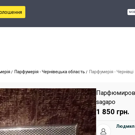
голошення
мо
мерія
Парфумерія - Чернівецька область
Парфумерія - Чернівці
Парфюмирован
sagapo
1 850
грн.
Людмил