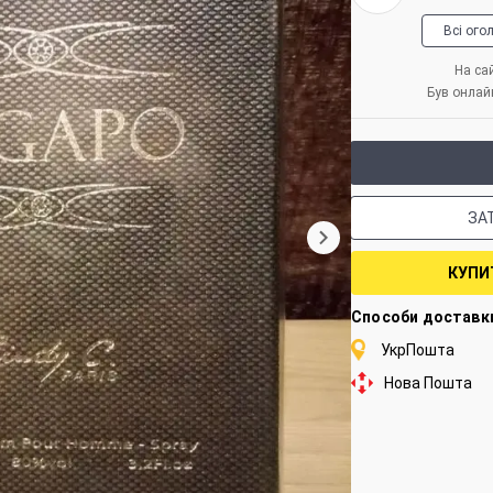
Всі ого
На сай
Був онлайн
ЗА
КУПИ
Способи доставк
УкрПошта
Нова Пошта