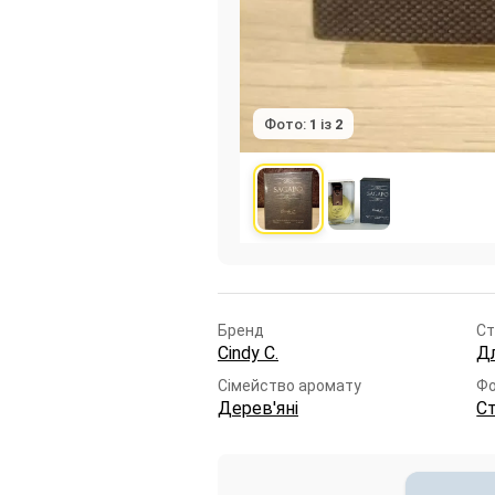
Фото:
1
із
2
Бренд
Ст
Cindy C.
Дл
Сімейство аромату
Ф
Дерев'яні
С