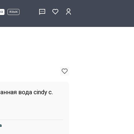
ва
язык
ная вода cindy c.
а