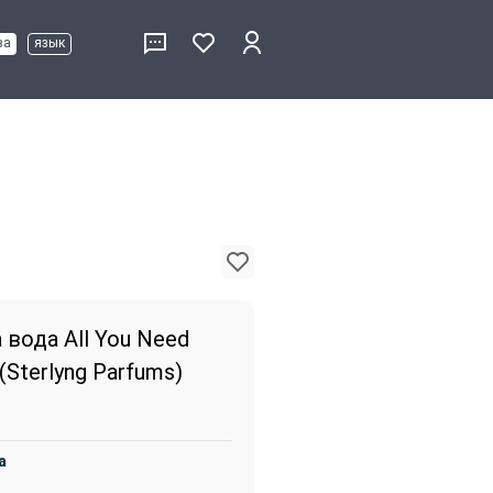
ва
язык
вода All You Need
 (Sterlyng Parfums)
а