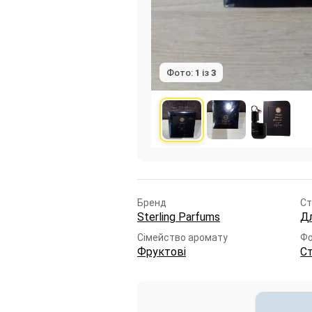
Фото:
1
із
3
Бренд
Ст
Sterling Parfums
Д
Сімейство аромату
Ф
Фруктові
С