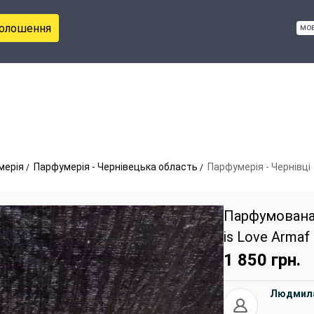
голошення
мо
мерія
Парфумерія - Чернівецька область
Парфумерія - Чернівці
Парфумована 
is Love Armaf
1 850
грн.
Людмил