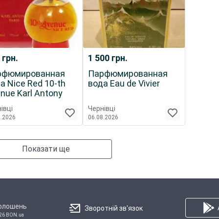
0
грн.
1 500
грн.
рфюмированная
Парфюмированная
а Nice Red 10-th
вода Eau de Vivier
nue Karl Antony
івці
Чернівці
8.2026
06.08.2026
Показати ще
голошень
Зворотній зв'язок
26 BON.ua