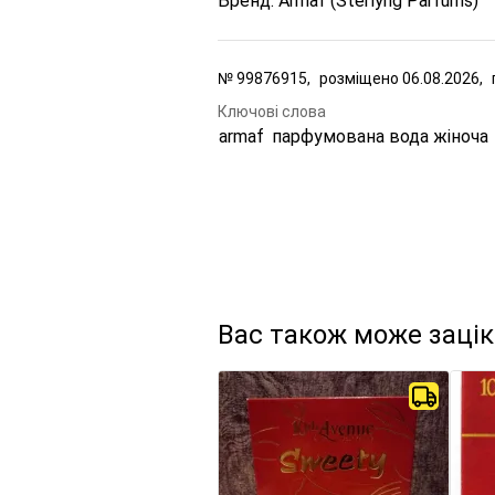
Бренд: Armaf (Sterlyng Parfums)
№
99876915,
розміщено
06.08.2026,
Ключові слова
armaf
парфумована вода жіноча
Вас також може заці