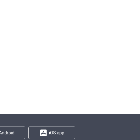
Android
iOS app