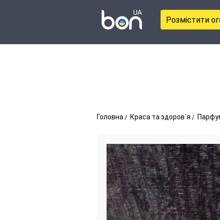
Розмістити о
Головна
Краса та здоров`я
Парфу