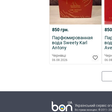
850
грн.
85
Парфюмированная
Па
вода Sweety Karl
вод
Antony
Ave
Чернівці
Черн
06.08.2026
06.0
Український сервіс о
Всі права захищені.
© 2011–20