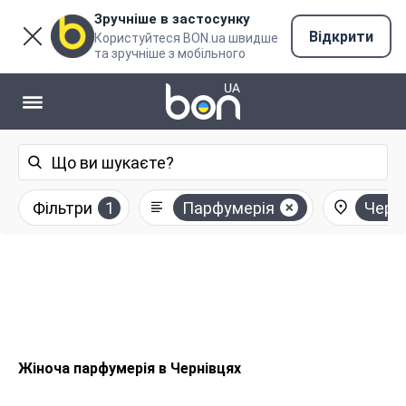
Зручніше в застосунку
Відкрити
Користуйтеся BON.ua швидше
та зручніше з мобільного
Фільтри
1
Парфумерія
Черні
Жіноча парфумерія в Чернівцях