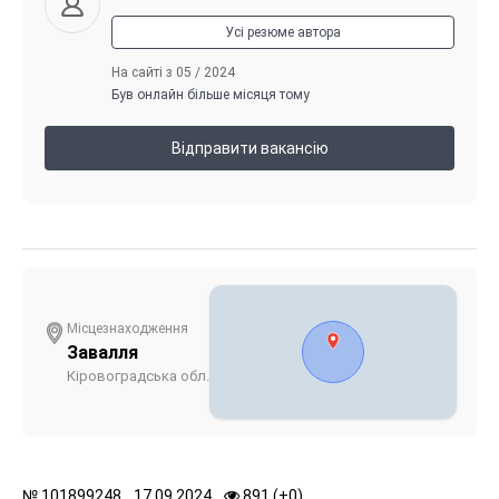
Усі резюме автора
На сайті з 05 / 2024
Був онлайн більше місяця тому
Відправити вакансію
Місцезнаходження
Завалля
Кіровоградська обл.
№
101899248,
17.09.2024,
891 (
+
0
)