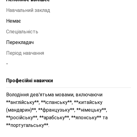
Навчальний заклад
Немає 
Спеціальність
Перекладач 
Період навчання
-
Професійні навички
Володіння дев'ятьма мовами, включаючи  
**англійську**, **іспанську**, **китайську 
(мандарин)**, **французьку**, **німецьку**, 
**російську**, **арабську**, **японську** та 
**португальську**.
